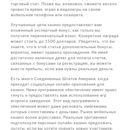
торговый счет. Позже вы, возможно, сможете весело
провести время, играя в видеоигры на своем
мобильном телефоне или планшете.
Улучшенные цели казино предоставляют вам
вложенный экспертный бонус, как только вы
получите первоначальный взнос. Конкретная награда
может стоить до 1500 долларов. Убедитесь, что вы
знаете, что в этой статье дополнительные бонусы,
вероятно, имеют правила прохождения. Не имея
достаточно наличных денег для оплаты счетов,
связанных с бонусами за регистрацию, вы можете
внести прибыль, если вам нужны реальные деньги.
Есть много Соединенных Штатов Америки, когда
приходят социальные онлайн-приложения для
казино. Ниже программное обеспечение имеет право
тянуть и предоставлять вам использование игр
игорного заведения. Этот вид программного
обеспечения может даже рисковать эмблемами,
которые сопоставимы с деньгами. Рынок мобильных
казино более агрессивен. Реальные противники
подтолкнули персонал онлайн-казино предложить
льготы, если вы хотите поднять новых участников.