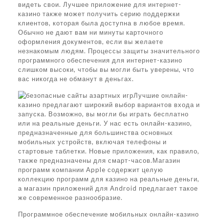
видеть свои. Лучшее приложение для интернет-
казино также может получить серию поддержки
клиентов, которая была доступна в любое время.
Обычно не дают вам ни минуты карточного
оформления документов, если вы желаете
незнакомым людям. Процессы защиты значительного
программного обеспечения для интернет-казино
слишком высоки, чтобы вы могли быть уверены, что
вас никогда не обманут в деньгах.
Лучшие онлайн-
казино предлагают широкий выбор вариантов входа и
запуска. Возможно, вы могли бы играть бесплатно
или на реальные деньги. У нас есть онлайн-казино,
предназначенные для большинства основных
мобильных устройств, включая телефоны и
стартовые таблетки. Новые приложения, как правило,
также предназначены для смарт-часов.Магазин
программ компании Apple содержит целую
коллекцию программ для казино на реальные деньги,
а магазин приложений для Android предлагает такое
же современное разнообразие.
Программное обеспечение мобильных онлайн-казино