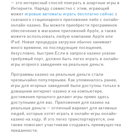
— это интересный способ поиграть в азартные игры в
Интернете. Наряду совместно с этим, играющий
может
игровые автоматы играть бесплатно сейчас
с
скачаного стационарного приложения либо с онлайн-
онлайн-казино. Вы можете приобрести программное
обеспечение в магазине приложений Apple, а также
можете использовать любую компанию Apple или
iPad. Новая процедура загрузки обычно занимает
много времени, но последующие посещения,
безусловно, быстрее.Если в запросе казино указан
требуемый порт, должно быть легко играть в онлайн-
игры игорного заведения на реальные деньги.
Программы казино на реальные деньги стали
чрезвычайно популярными. Как упоминалось ранее,
игры для игорных заведений были доступны только в
домашнем интернет-казино и на компьютере,
достижения прошлого делают игры прямо здесь
доступными для вас. Приложения для казино на
реальные деньги — отличный вариант для активных
людей, которые хотят играть в онлайн-игры онлайн-
казино на ходу. И это легко транспортируется, они
также помогают участникам создавать преимущества
преданности.