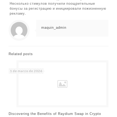
Несколько стимулов получили поощрительные
бонусы за регистрацию и инициировали пожизненную
рекламу.
maquin_admin
Related posts
1 de marzo de 2026
Discovering the Benefits of Raydium Swap in Crypto