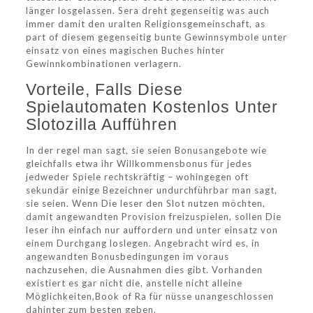
länger losgelassen. Sera dreht gegenseitig was auch
immer damit den uralten Religionsgemeinschaft, as
part of diesem gegenseitig bunte Gewinnsymbole unter
einsatz von eines magischen Buches hinter
Gewinnkombinationen verlagern.
Vorteile, Falls Diese
Spielautomaten Kostenlos Unter
Slotozilla Aufführen
In der regel man sagt, sie seien Bonusangebote wie
gleichfalls etwa ihr Willkommensbonus für jedes
jedweder Spiele rechtskräftig – wohingegen oft
sekundär einige Bezeichner undurchführbar man sagt,
sie seien. Wenn Die leser den Slot nutzen möchten,
damit angewandten Provision freizuspielen, sollen Die
leser ihn einfach nur auffordern und unter einsatz von
einem Durchgang loslegen. Angebracht wird es, in
angewandten Bonusbedingungen im voraus
nachzusehen, die Ausnahmen dies gibt. Vorhanden
existiert es gar nicht die, anstelle nicht alleine
Möglichkeiten,Book of Ra für nüsse unangeschlossen
dahinter zum besten geben.