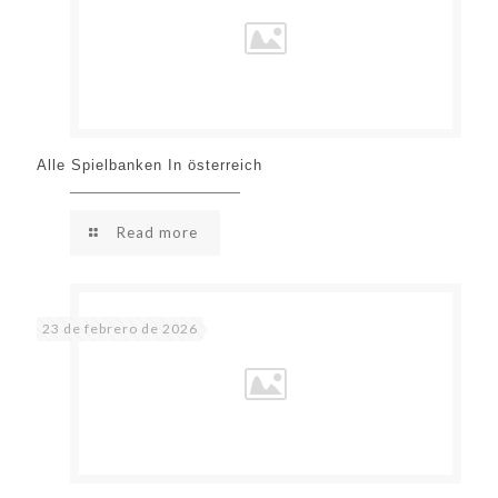
Alle Spielbanken In österreich
Read more
23 de febrero de 2026