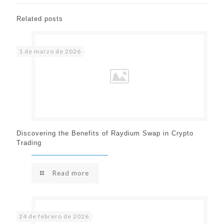
Related posts
1 de marzo de 2026
Discovering the Benefits of Raydium Swap in Crypto
Trading
Read more
24 de febrero de 2026