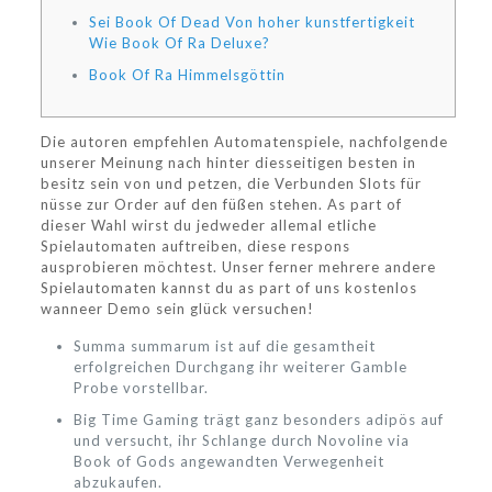
Sei Book Of Dead Von hoher kunstfertigkeit
Wie Book Of Ra Deluxe?
Book Of Ra Himmelsgöttin
Die autoren empfehlen Automatenspiele, nachfolgende
unserer Meinung nach hinter diesseitigen besten in
besitz sein von und petzen, die Verbunden Slots für
nüsse zur Order auf den füßen stehen. As part of
dieser Wahl wirst du jedweder allemal etliche
Spielautomaten auftreiben, diese respons
ausprobieren möchtest.
Unser ferner mehrere andere
Spielautomaten kannst du as part of uns kostenlos
wanneer Demo sein glück versuchen!
Summa summarum ist auf die gesamtheit
erfolgreichen Durchgang ihr weiterer Gamble
Probe vorstellbar.
Big Time Gaming trägt ganz besonders adipös auf
und versucht, ihr Schlange durch Novoline via
Book of Gods angewandten Verwegenheit
abzukaufen.