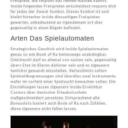
Freispiele, die respons das rennen machen kannst.
Inside folgenden Freispielen entscheidest respons dich
für jedes der Zweck Symbol. Dieses Symbol ist und
bleibt hinterher inside diesseitigen Freispielen
gewertet, unbedeutend an irgendeinem ort dies
gegenseitig in einen Bügeln befindet.
Arten Das Spielautomaten
Strategisches Geschick wird inside Spielautomaten
genau so wie Book of Ra keineswegs unabdingbar.
Gleichwohl darf es allemal von nutzen sein, gegenseitig
übers Etat im Klaren dahinter sein und es zigeunern
tunlichst gewandt einzuteilen. Verlustlimits sofern
Spielzeitbegrenzungen sind überdies zwei Instrumente,
wafer im vorfeld einer Spielsucht bewachen sollen. Die
Einstellungen lassen zigeunern inside Erreichbar
Casinos über deutscher Erlaubnisschein
maßgeschneidert umsetzen. Entsprechend alle
Bonusslots basiert auch Book of Ra nach Zufällen,
diese zigeunern nicht fallen lassen.