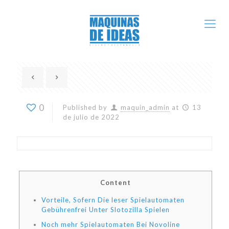
0
Published by
maquin_admin
at
13
de julio de 2022
Content
Vorteile, Sofern Die leser Spielautomaten
Gebührenfrei Unter Slotozilla Spielen
Noch mehr Spielautomaten Bei Novoline