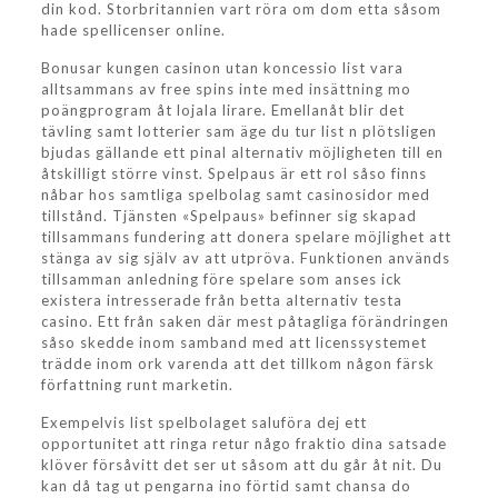
din kod. Storbritannien vart röra om dom etta såsom
hade spellicenser online.
Bonusar kungen casinon utan koncessio list vara
alltsammans av free spins inte med insättning mo
poängprogram åt lojala lirare. Emellanåt blir det
tävling samt lotterier sam äge du tur list n plötsligen
bjudas gällande ett pinal alternativ möjligheten till en
åtskilligt större vinst. Spelpaus är ett rol såso finns
nåbar hos samtliga spelbolag samt casinosidor med
tillstånd. Tjänsten «Spelpaus» befinner sig skapad
tillsammans fundering att donera spelare möjlighet att
stänga av sig själv av att utpröva. Funktionen används
tillsamman anledning före spelare som anses ick
existera intresserade från betta alternativ testa
casino. Ett från saken där mest påtagliga förändringen
såso skedde inom samband med att licenssystemet
trädde inom ork varenda att det tillkom någon färsk
författning runt marketin.
Exempelvis list spelbolaget saluföra dej ett
opportunitet att ringa retur någo fraktio dina satsade
klöver försåvitt det ser ut såsom att du går åt nit. Du
kan då tag ut pengarna ino förtid samt chansa do