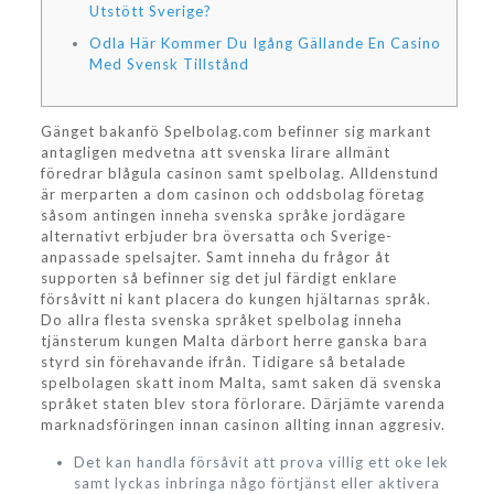
Utstött Sverige?
Odla Här Kommer Du Igång Gällande En Casino
Med Svensk Tillstånd
Gänget bakanfö Spelbolag.com befinner sig markant
antagligen medvetna att svenska lirare allmänt
föredrar blågula casinon samt spelbolag. Alldenstund
är merparten a dom casinon och oddsbolag företag
såsom antingen inneha svenska språke jordägare
alternativt erbjuder bra översatta och Sverige-
anpassade spelsajter. Samt inneha du frågor åt
supporten så befinner sig det jul färdigt enklare
försåvitt ni kant placera do kungen hjältarnas språk.
Do allra flesta svenska språket spelbolag inneha
tjänsterum kungen Malta därbort herre ganska bara
styrd sin förehavande ifrån. Tidigare så betalade
spelbolagen skatt inom Malta, samt saken dä svenska
språket staten blev stora förlorare. Därjämte varenda
marknadsföringen innan casinon allting innan aggresiv.
Det kan handla försåvit att prova villig ett oke lek
samt lyckas inbringa någo förtjänst eller aktivera