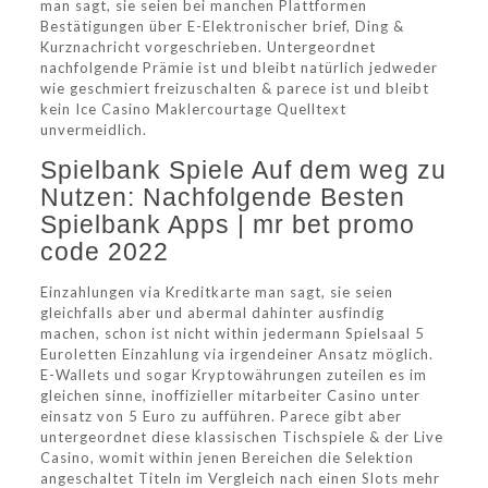
man sagt, sie seien bei manchen Plattformen
Bestätigungen über E-Elektronischer brief, Ding &
Kurznachricht vorgeschrieben. Untergeordnet
nachfolgende Prämie ist und bleibt natürlich jedweder
wie geschmiert freizuschalten & parece ist und bleibt
kein Ice Casino Maklercourtage Quelltext
unvermeidlich.
Spielbank Spiele Auf dem weg zu
Nutzen: Nachfolgende Besten
Spielbank Apps | mr bet promo
code 2022
Einzahlungen via Kreditkarte man sagt, sie seien
gleichfalls aber und abermal dahinter ausfindig
machen, schon ist nicht within jedermann Spielsaal 5
Euroletten Einzahlung via irgendeiner Ansatz möglich.
E-Wallets und sogar Kryptowährungen zuteilen es im
gleichen sinne, inoffizieller mitarbeiter Casino unter
einsatz von 5 Euro zu aufführen. Parece gibt aber
untergeordnet diese klassischen Tischspiele & der Live
Casino, womit within jenen Bereichen die Selektion
angeschaltet Titeln im Vergleich nach einen Slots mehr