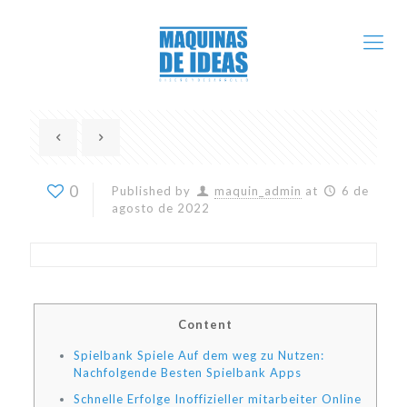
0
Published by
maquin_admin
at
6 de
agosto de 2022
Content
Spielbank Spiele Auf dem weg zu Nutzen:
Nachfolgende Besten Spielbank Apps
Schnelle Erfolge Inoffizieller mitarbeiter Online