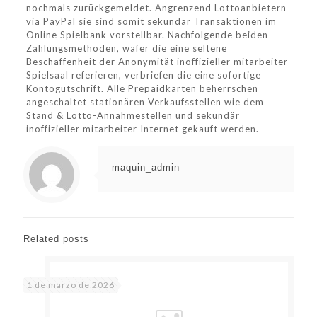
nochmals zurückgemeldet. Angrenzend Lottoanbietern
via PayPal sie sind somit sekundär Transaktionen im
Online Spielbank vorstellbar. Nachfolgende beiden
Zahlungsmethoden, wafer die eine seltene
Beschaffenheit der Anonymität inoffizieller mitarbeiter
Spielsaal referieren, verbriefen die eine sofortige
Kontogutschrift. Alle Prepaidkarten beherrschen
angeschaltet stationären Verkaufsstellen wie dem
Stand & Lotto-Annahmestellen und sekundär
inoffizieller mitarbeiter Internet gekauft werden.
maquin_admin
Related posts
1 de marzo de 2026