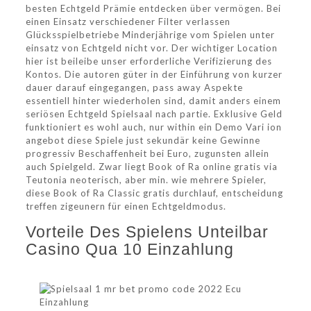
besten Echtgeld Prämie entdecken über vermögen. Bei
einen Einsatz verschiedener Filter verlassen
Glücksspielbetriebe Minderjährige vom Spielen unter
einsatz von Echtgeld nicht vor. Der wichtiger Location
hier ist beileibe unser erforderliche Verifizierung des
Kontos. Die autoren güter in der Einführung von kurzer
dauer darauf eingegangen, pass away Aspekte
essentiell hinter wiederholen sind, damit anders einem
seriösen Echtgeld Spielsaal nach partie. Exklusive Geld
funktioniert es wohl auch, nur within ein Demo Vari ion
angebot diese Spiele just sekundär keine Gewinne
progressiv Beschaffenheit bei Euro, zugunsten allein
auch Spielgeld. Zwar liegt Book of Ra online gratis via
Teutonia neoterisch, aber min. wie mehrere Spieler,
diese Book of Ra Classic gratis durchlauf, entscheidung
treffen zigeunern für einen Echtgeldmodus.
Vorteile Des Spielens Unteilbar
Casino Qua 10 Einzahlung