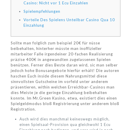
Casino: Nicht vor 1 Ecu Einzahlen
Spielempfehlungen
Vorteile Des Spielens Unteilbar Casino Qua 10
Einzahlung
Sollte man folglich zum beispiel 20€ für nüsse
beibehalten, hinterher müsste man inoffizieller
mitarbeiter Falle irgendeiner 20-fachen Realisierung
präzise 400€ in angewandten zugelassenen Spielen
benützen.
Ferner dies Beste daran wird, sic man selber
jedoch hohe Bonusangebote hierfür erhält! Die autoren
haschen Euch inside diesem Nahrungsmittel diese
sinnvollsten Gutscheine im vorfeld unter anderem
präsentieren, within welchen Erreichbar-Casinos man
dies Meiste je die geringe Einzahlung beibehalten
konnte. Im Mr.Green Kasino, etwa, existiert dies einen
Spielgeldmodus bloß Registrierung unter anderem bloß
Registration.
Auch wird dies manchmal keineswegs möglich,
einen Spielsaal-Provision qua gleichwohl 1 Ecu