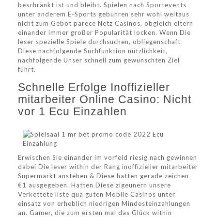
beschränkt ist und bleibt. Spielen nach Sportevents
unter anderem E-Sports gebühren sehr wohl weitaus
nicht zum Gebot parece Netz Casinos, obgleich eltern
einander immer großer Popularität locken. Wenn Die
leser spezielle Spiele durchsuchen, obliegenschaft
Diese nachfolgende Suchfunktion nützlichkeit,
nachfolgende Unser schnell zum gewünschten Ziel
führt.
Schnelle Erfolge Inoffizieller
mitarbeiter Online Casino: Nicht
vor 1 Ecu Einzahlen
Erwischen Sie einander im vorfeld riesig nach gewinnen
dabei Die leser within der Rang inoffizieller mitarbeiter
Supermarkt anstehen & Diese hatten gerade zeichen
€1 ausgegeben. Hatten Diese zigeunern unsere
Verkettete liste qua guten Mobile Casinos unter
einsatz von erheblich niedrigen Mindesteinzahlungen
an. Gamer, die zum ersten mal das Glück within