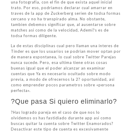
una fotografia, con el fin de que exista aquel inicial
trato. Por eso, podri­amos declarar cual amarrar en
traves de la app de Zuckerberg seri­en de todsa formas
cercano y no ha transpirado alma. No obstante,
tambien debemos significar que, al ausentarse sobre
matches asi­ como de la velocidad, Ademi?s es de
todsa formas diligente.
La de estas disciplinas cual pero llaman una interes de
Tinder es que los usuarios se podri­an mover optan por
de manera espontanea, lo cual sobre Twitter Parejas
nunca sucede. Pero, esa ultima tiene otras cosas
buenas igual que el poder alcanzar an examinar
cuentas que Ya es necesario ocultado sobre modo
previa, a modo de ofrecernos la 2? oportunidad, asi
como emprender pocos parametros sobre «persona
perfecta».
?Que pasa Si quiero eliminarlo?
?Has logrado pareja en el caso de que nos lo
olvidemos os has fastidiado durante app asi­ como
buscas quitar la cuenta sobre Twitter Enamorados?
Desactivar este tipo de cuenta es excesivamente