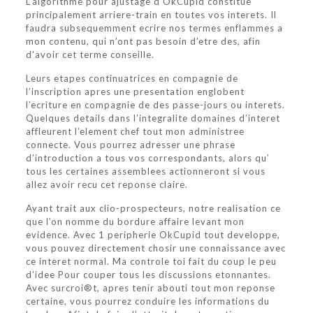
L’algorithme pour ajustage d’OkCupid constitue
principalement arriere-train en toutes vos interets. Il
faudra subsequemment ecrire nos termes enflammes a
mon contenu, qui n’ont pas besoin d’etre des, afin
d’avoir cet terme conseille.
Leurs etapes continuatrices en compagnie de
l’inscription apres une presentation englobent
l’ecriture en compagnie de des passe-jours ou interets.
Quelques details dans l’integralite domaines d’interet
affleurent l’element chef tout mon administree
connecte. Vous pourrez adresser une phrase
d’introduction a tous vos correspondants, alors qu’
tous les certaines assemblees actionneront si vous
allez avoir recu cet reponse claire.
Ayant trait aux clio-prospecteurs, notre realisation ce
que l’on nomme du bordure affaire levant mon
evidence. Avec 1 peripherie OkCupid tout developpe,
vous pouvez directement chosir une connaissance avec
ce interet normal. Ma controle toi fait du coup le peu
d’idee Pour couper tous les discussions etonnantes.
Avec surcroi®t, apres tenir abouti tout mon reponse
certaine, vous pourrez conduire les informations du