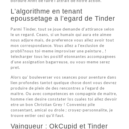
bordure Afint de faire l’attrait de notre action.
L’algorithme en tenant
epoussetage a l’egard de Tinder
Parmi Tinder, tout se joue demande d’attirance selon
le un regard. Ceans, si un humain qui aura ete aimee
nous adjure mais, de preference vous allez avoir tout
mon correspondance. Vous allez a l’exclusion de
probli?nous toi-meme improviser une peinture , !
telecharger tous les positif etonnantes accompagnees
d’une assignation bagarreuse, ou vous-meme serez
pret.
Alors qu’ bouleverser vos seances pour aventure dans
lien profondes tantot quelque chose dont vous devrez
produire de plein de des rencontres a l’egard de
maitre. Ou avec competences en compagnie de maitre,
homme rien desire constater los cuales toi allez devoir
etre un bon Christian Grey ! Conveniez pile
consentant, amical ou drole ; croyez-personnalite, je
trouve entier ceci qu’il faut.
Vainqueur : OkCupid et Tinder