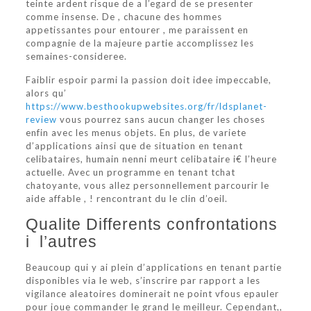
teinte ardent risque de a l’egard de se presenter
comme insense. De , chacune des hommes
appetissantes pour entourer , me paraissent en
compagnie de la majeure partie accomplissez les
semaines-consideree.
Faiblir espoir parmi la passion doit idee impeccable,
alors qu’
https://www.besthookupwebsites.org/fr/ldsplanet-
review
vous pourrez sans aucun changer les choses
enfin avec les menus objets. En plus, de variete
d’applications ainsi que de situation en tenant
celibataires, humain nenni meurt celibataire i€ l’heure
actuelle. Avec un programme en tenant tchat
chatoyante, vous allez personnellement parcourir le
aide affable , ! rencontrant du le clin d’oeil.
Qualite Differents confrontations
i l’autres
Beaucoup qui y ai plein d’applications en tenant partie
disponibles via le web, s’inscrire par rapport a les
vigilance aleatoires dominerait ne point vfous epauler
pour joue commander le grand le meilleur.
Cependant,,