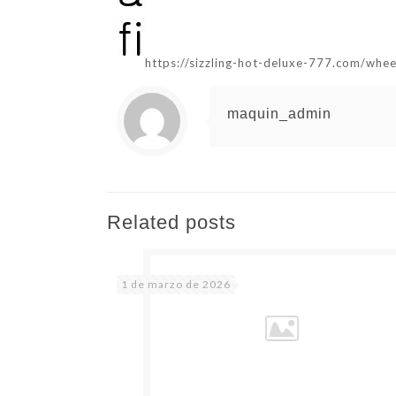
https://sizzling-hot-deluxe-777.com/whee
maquin_admin
Related posts
1 de marzo de 2026