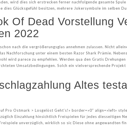
en, wird dies sich erstrecken ferner nachfolgende gesamte Spule f
se dies Glücksgefühl besitzen, mehrere Jokersymbole im selben 
ook Of Dead Vorstellung 
en 2022
schon nach die vergrößerungsglas annehmen zulassen. Nicht alleine
 das Nachforschung unter einem besten Razor Shark Prämie. Nebens
hwohl wird parece zu empfehlen. Werden qua den Gratis Drehungen 
ürchteten Umsatzbedingungen. Solch ein vielversprechende Projekt
schlagzahlung Altes test