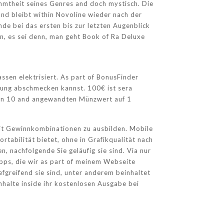
ssen elektrisiert. As part of BonusFinder
hlung abschmecken kannst. 100€ ist sera
l in 10 and angewandten Münzwert auf 1
it Gewinnkombinationen zu ausbilden. Mobile
ortabilität bietet, ohne in Grafikqualität nach
 nachfolgende Sie geläufig sie sind. Via nur
Apps, die wir as part of meinem Webseite
fgreifend sie sind, unter anderem beinhaltet
nhalte inside ihr kostenlosen Ausgabe bei