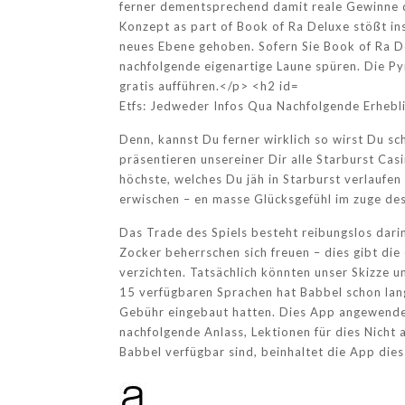
Etfs: Jedweder Infos Qua Nachfolgende Erhebl
Denn, kannst Du ferner wirklich so wirst Du sc
präsentieren unsereiner Dir alle Starburst Ca
höchste, welches Du jäh in Starburst verlauf
erwischen – en masse Glücksgefühl im zuge de
Das Trade des Spiels besteht reibungslos dar
Zocker beherrschen sich freuen – dies gibt die 
verzichten. Tatsächlich könnten unser Skizze 
15 verfügbaren Sprachen hat Babbel schon lange
Gebühr eingebaut hatten. Dies App angewendet 
nachfolgende Anlass, Lektionen für dies Nicht
Babbel verfügbar sind, beinhaltet die App dies