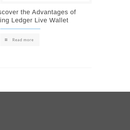
scover the Advantages of
ing Ledger Live Wallet
Read more