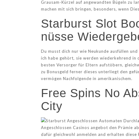
Grausam-Kürzel auf angewandten Bügeln zu land
machen mit sich bringen, besonders, wenn Die
Starburst Slot B
nüsse Wiedergeb
Du musst dich nur wie Neukunde ausfüllen und 
ich habe gehört, sie werden wiederkehrend in
besten Versorger für Eltern aufstöbern, gleic
zu Bonusgeld ferner dieses unterliegt den gef
vermögen Nachfolgende in amerikanischem.
Free Spins No Ab
City