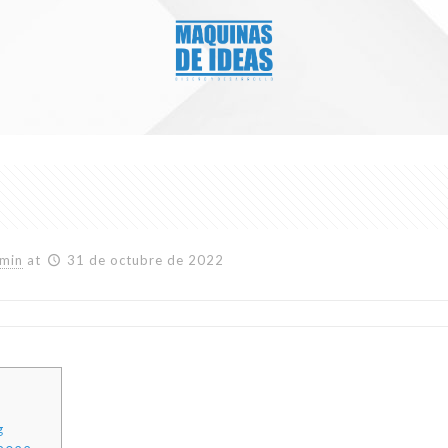
min
at
31 de octubre de 2022
g