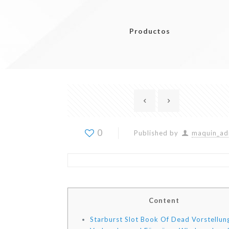
Productos
0
Published by
maquin_ad
Content
Starburst Slot Book Of Dead Vorstellun