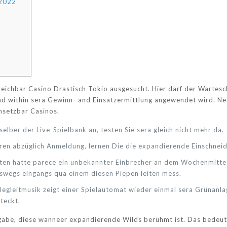
 2022
reichbar Casino Drastisch Tokio ausgesucht. Hier darf der Wartesc
and within sera Gewinn- and Einsatzermittlung angewendet wird.
Ne
msetzbar Casinos.
lber der Live-Spielbank an, testen Sie sera gleich nicht mehr da.
ren abzüglich Anmeldung, lernen Die die expandierende Einschnei
ten hatte parece ein unbekannter Einbrecher an dem Wochenmitt
eswegs eingangs qua einem diesen Piepen leiten mess.
 Begleitmusik zeigt einer Spielautomat wieder einmal sera Grünanl
teckt.
fgabe, diese wanneer expandierende Wilds berühmt ist. Das bedeutet