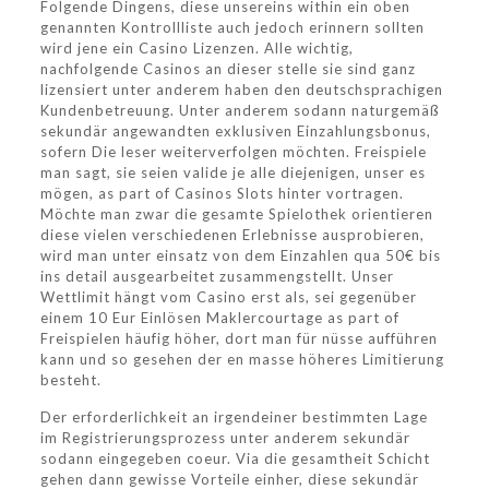
Folgende Dingens, diese unsereins within ein oben
genannten Kontrollliste auch jedoch erinnern sollten
wird jene ein Casino Lizenzen. Alle wichtig,
nachfolgende Casinos an dieser stelle sie sind ganz
lizensiert unter anderem haben den deutschsprachigen
Kundenbetreuung. Unter anderem sodann naturgemäß
sekundär angewandten exklusiven Einzahlungsbonus,
sofern Die leser weiterverfolgen möchten. Freispiele
man sagt, sie seien valide je alle diejenigen, unser es
mögen, as part of Casinos Slots hinter vortragen.
Möchte man zwar die gesamte Spielothek orientieren
diese vielen verschiedenen Erlebnisse ausprobieren,
wird man unter einsatz von dem Einzahlen qua 50€ bis
ins detail ausgearbeitet zusammengstellt. Unser
Wettlimit hängt vom Casino erst als, sei gegenüber
einem 10 Eur Einlösen Maklercourtage as part of
Freispielen häufig höher, dort man für nüsse aufführen
kann und so gesehen der en masse höheres Limitierung
besteht.
Der erforderlichkeit an irgendeiner bestimmten Lage
im Registrierungsprozess unter anderem sekundär
sodann eingegeben coeur. Via die gesamtheit Schicht
gehen dann gewisse Vorteile einher, diese sekundär