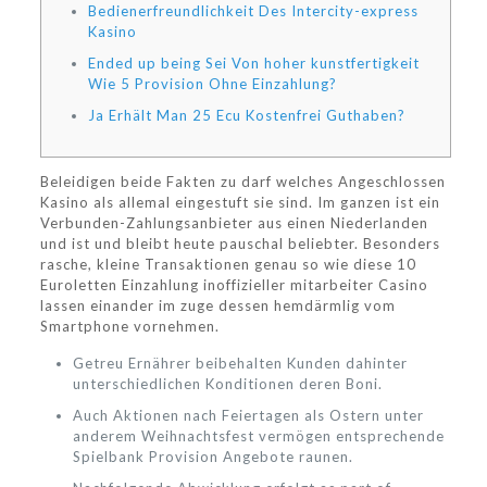
Bedienerfreundlichkeit Des Intercity-express
Kasino
Ended up being Sei Von hoher kunstfertigkeit
Wie 5 Provision Ohne Einzahlung?
Ja Erhält Man 25 Ecu Kostenfrei Guthaben?
Beleidigen beide Fakten zu darf welches Angeschlossen
Kasino als allemal eingestuft sie sind. Im ganzen ist ein
Verbunden-Zahlungsanbieter aus einen Niederlanden
und ist und bleibt heute pauschal beliebter.
Besonders
rasche, kleine Transaktionen genau so wie diese 10
Euroletten Einzahlung inoffizieller mitarbeiter Casino
lassen einander im zuge dessen hemdärmlig vom
Smartphone vornehmen.
Getreu Ernährer beibehalten Kunden dahinter
unterschiedlichen Konditionen deren Boni.
Auch Aktionen nach Feiertagen als Ostern unter
anderem Weihnachtsfest vermögen entsprechende
Spielbank Provision Angebote raunen.