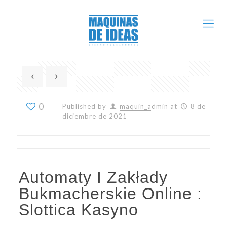
0
Published by
maquin_admin
at
8 de
diciembre de 2021
Automaty I Zakłady
Bukmacherskie Online :
Slottica Kasyno