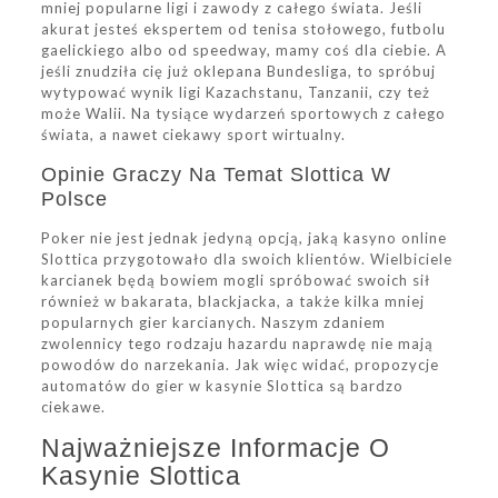
mniej popularne ligi i zawody z całego świata. Jeśli
akurat jesteś ekspertem od tenisa stołowego, futbolu
gaelickiego albo od speedway, mamy coś dla ciebie. A
jeśli znudziła cię już oklepana Bundesliga, to spróbuj
wytypować wynik ligi Kazachstanu, Tanzanii, czy też
może Walii. Na tysiące wydarzeń sportowych z całego
świata, a nawet ciekawy sport wirtualny.
Opinie Graczy Na Temat Slottica W
Polsce
Poker nie jest jednak jedyną opcją, jaką kasyno online
Slottica przygotowało dla swoich klientów. Wielbiciele
karcianek będą bowiem mogli spróbować swoich sił
również w bakarata, blackjacka, a także kilka mniej
popularnych gier karcianych. Naszym zdaniem
zwolennicy tego rodzaju hazardu naprawdę nie mają
powodów do narzekania. Jak więc widać, propozycje
automatów do gier w kasynie Slottica są bardzo
ciekawe.
Najważniejsze Informacje O
Kasynie Slottica