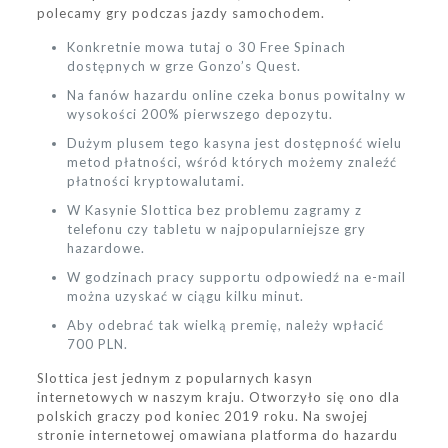
polecamy gry podczas jazdy samochodem.
Konkretnie mowa tutaj o 30 Free Spinach
dostępnych w grze Gonzo’s Quest.
Na fanów hazardu online czeka bonus powitalny w
wysokości 200% pierwszego depozytu.
Dużym plusem tego kasyna jest dostępność wielu
metod płatności, wśród których możemy znaleźć
płatności kryptowalutami.
W Kasynie Slottica bez problemu zagramy z
telefonu czy tabletu w najpopularniejsze gry
hazardowe.
W godzinach pracy supportu odpowiedź na e-mail
można uzyskać w ciągu kilku minut.
Aby odebrać tak wielką premię, należy wpłacić
700 PLN.
Slottica jest jednym z popularnych kasyn
internetowych w naszym kraju. Otworzyło się ono dla
polskich graczy pod koniec 2019 roku. Na swojej
stronie internetowej omawiana platforma do hazardu