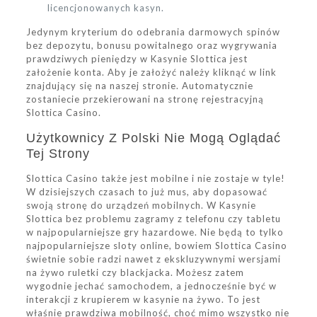
licencjonowanych kasyn.
Jedynym kryterium do odebrania darmowych spinów
bez depozytu, bonusu powitalnego oraz wygrywania
prawdziwych pieniędzy w Kasynie Slottica jest
założenie konta. Aby je założyć należy kliknąć w link
znajdujący się na naszej stronie. Automatycznie
zostaniecie przekierowani na stronę rejestracyjną
Slottica Casino.
Użytkownicy Z Polski Nie Mogą Oglądać
Tej Strony
Slottica Casino także jest mobilne i nie zostaje w tyle!
W dzisiejszych czasach to już mus, aby dopasować
swoją stronę do urządzeń mobilnych. W Kasynie
Slottica bez problemu zagramy z telefonu czy tabletu
w najpopularniejsze gry hazardowe. Nie będą to tylko
najpopularniejsze sloty online, bowiem Slottica Casino
świetnie sobie radzi nawet z ekskluzywnymi wersjami
na żywo ruletki czy blackjacka. Możesz zatem
wygodnie jechać samochodem, a jednocześnie być w
interakcji z krupierem w kasynie na żywo. To jest
właśnie prawdziwa mobilność, choć mimo wszystko nie