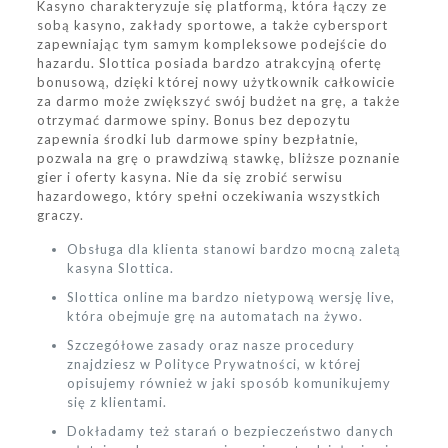
Kasyno charakteryzuje się platformą, która łączy ze
sobą kasyno, zakłady sportowe, a także cybersport
zapewniając tym samym kompleksowe podejście do
hazardu. Slottica posiada bardzo atrakcyjną ofertę
bonusową, dzięki której nowy użytkownik całkowicie
za darmo może zwiększyć swój budżet na grę, a także
otrzymać darmowe spiny. Bonus bez depozytu
zapewnia środki lub darmowe spiny bezpłatnie,
pozwala na grę o prawdziwą stawkę, bliższe poznanie
gier i oferty kasyna. Nie da się zrobić serwisu
hazardowego, który spełni oczekiwania wszystkich
graczy.
Obsługa dla klienta stanowi bardzo mocną zaletą
kasyna Slottica.
Slottica online ma bardzo nietypową wersję live,
która obejmuje grę na automatach na żywo.
Szczegółowe zasady oraz nasze procedury
znajdziesz w Polityce Prywatności, w której
opisujemy również w jaki sposób komunikujemy
się z klientami.
Dokładamy też starań o bezpieczeństwo danych