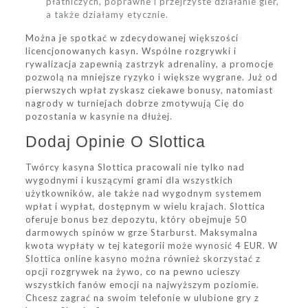
płatniczych, poprawne i przejrzyste działanie gier,
a także działamy etycznie.
Można je spotkać w zdecydowanej większości
licencjonowanych kasyn. Wspólne rozgrywki i
rywalizacja zapewnią zastrzyk adrenaliny, a promocje
pozwolą na mniejsze ryzyko i większe wygrane. Już od
pierwszych wpłat zyskasz ciekawe bonusy, natomiast
nagrody w turniejach dobrze zmotywują Cię do
pozostania w kasynie na dłużej.
Dodaj Opinie O Slottica
Twórcy kasyna Slottica pracowali nie tylko nad
wygodnymi i kuszącymi grami dla wszystkich
użytkowników, ale także nad wygodnym systemem
wpłat i wypłat, dostępnym w wielu krajach. Slottica
oferuje bonus bez depozytu, który obejmuje 50
darmowych spinów w grze Starburst. Maksymalna
kwota wypłaty w tej kategorii może wynosić 4 EUR. W
Slottica online kasyno można również skorzystać z
opcji rozgrywek na żywo, co na pewno ucieszy
wszystkich fanów emocji na najwyższym poziomie.
Chcesz zagrać na swoim telefonie w ulubione gry z