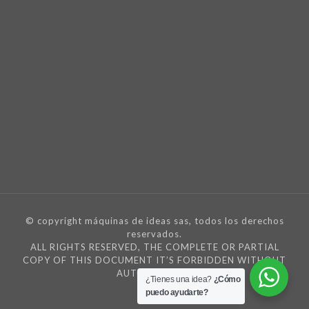
© copyright máquinas de ideas sas, todos los derechos
reservados.
ALL RIGHTS RESERVED, THE COMPLETE OR PARTIAL
COPY OF THIS DOCUMENT IT’S FORBIDDEN WITHOUT
AUTORIZATION
¿Tienes una idea?
¿Cómo
puedo ayudarte?