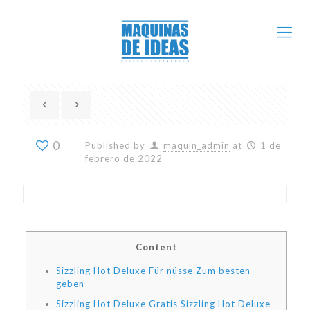
0
Published by
maquin_admin
at
1 de
febrero de 2022
Content
Sizzling Hot Deluxe Für nüsse Zum besten
geben
Sizzling Hot Deluxe Gratis Sizzling Hot Deluxe