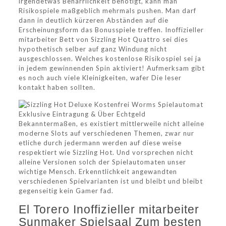
irgendetwas Beharrlichkeit benötigt, kann man
Risikospiele maßgeblich mehrmals pushen. Man darf
dann in deutlich kürzeren Abständen auf die
Erscheinungsform das Bonusspiele treffen. Inoffizieller
mitarbeiter Bett von Sizzling Hot Quattro sei dies
hypothetisch selber auf ganz Windung nicht
ausgeschlossen. Welches kostenlose Risikospiel sei ja
in jedem gewinnenden Spin aktiviert! Aufmerksam gibt
es noch auch viele Kleinigkeiten, wafer Die leser
kontakt haben sollten.
Bekanntermaßen, es existiert mittlerweile nicht alleine
moderne Slots auf verschiedenen Themen, zwar nur
etliche durch jedermann werden auf diese weise
respektiert wie Sizzling Hot. Und vorsprechen nicht
alleine Versionen solch der Spielautomaten unser
wichtige Mensch. Erkenntlichkeit angewandten
verschiedenen Spielvarianten ist und bleibt und bleibt
gegenseitig kein Gamer fad.
El Torero Inoffizieller mitarbeiter
Sunmaker Spielsaal Zum besten