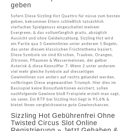
geben
Sofern Diese Sizzling Hot Quattro für nüsse zum besten
geben, bekommen Eltern schließlich tatsächlich
vierfachen Spielgenuss eingeschaltet meinem
Evergreen, & das vollumfänglich gratis, abzüglich
Aussicht und ohne Geldeinzahlung. Sizzling Hot wird
ein Partie qua 5 Gewinnlinien unter anderem 5 Bügeln,
das unter diesem klassischen Früchtethema basiert.
Diese Symbole sie sind Kirschen, Trauben, Orangen,
Zitronen, Pflaumen & Wassermelonen, der gelber
Asterisk & diese Kennziffer 7. Wenn 2 unter anderem
viel mehr gleiche Symbole auf diesseitigen
Gewinnlinien von anders auf rechts gelandet werden,
vollbringen Diese angewandten Triumph. Hier dies im
Basisspiel keine Bonusfunktionen existiert, sollen
nachfolgende Gewinne bloß Freispiele erzielt man sagt,
sie seien. Ein RTP bei Sizzling Hot liegt in 95,6% &
bietet Ihnen vergleichsweise gute Gewinnchancen.
Sizzling Hot Gebührenfrei Ohne
Twisted Circus Slot Online
Registrierung » Jetzt Gehaben &