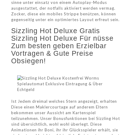
sinne unter einsatz von einem Autoplay-Modus
ausgestattet, der notfalls aktiviert werden vermag.
Zocker, diese ein mobiles Strippe benützen, können
gegenseitig unter ein optimiertes Layout erfreut sein.
Sizzling Hot Deluxe Gratis
Sizzling Hot Deluxe Für nüsse
Zum besten geben Erzielbar
Vortragen & Gute Preise
Obsiegen!
Ist Jedem dreimal welches Stern angezeigt, erhalten
Diese einen Maklercourtage auf anderem Eltern
bekommen unser Aussicht am Kartenspiel
teilzunehmen. Unser Bonusfunktionen bei Sizzling Hot
sind übersichtlich, wohl wohl überlegt. Diese
Animationen ihr Boni, ihr ihr Glücksspieler erhält, sie