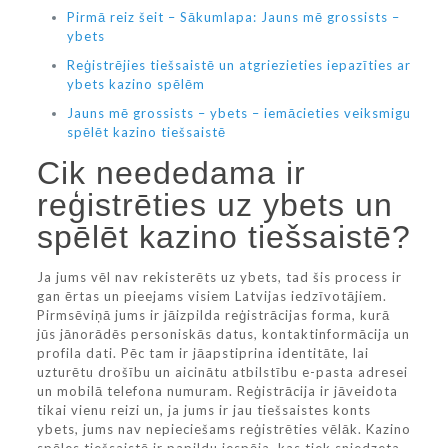
Pirmā reiz šeit – Sākumlapa: Jauns mē grossists –
ybets
Reģistrējies tiešsaistē un atgriezieties iepazīties ar
ybets kazino spēlēm
Jauns mē grossists – ybets – iemācieties veiksmigu
spēlēt kazino tiešsaistē
Cik neededama ir
reģistrēties uz ybets un
spēlēt kazino tiešsaistē?
Ja jums vēl nav rekisterēts uz ybets, tad šis process ir
gan ērtas un pieejams visiem Latvijas iedzīvotājiem.
Pirmsēviņā jums ir jāizpilda reģistrācijas forma, kurā
jūs jānorādēs personiskās datus, kontaktinformācija un
profila dati. Pēc tam ir jāapstiprina identitāte, lai
uzturētu drošību un aicinātu atbilstību e-pasta adresei
un mobilā telefona numuram. Reģistrācija ir jāveidota
tikai vienu reizi un, ja jums ir jau tiešsaistes konts
ybets, jums nav nepieciešams reģistrēties vēlāk. Kazino