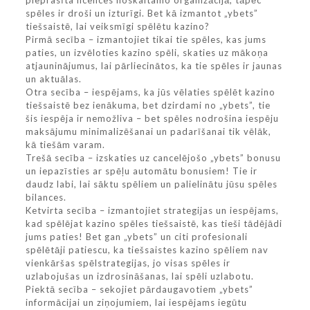
spēles ir droši un izturīgi. Bet kā izmantot „ybets”
tiešsaistē, lai veiksmīgi spēlētu kazino?
Pirmā secība – izmantojiet tikai tie spēles, kas jums
paties, un izvēloties kazino spēli, skaties uz mākoņa
atjauninājumus, lai pārliecinātos, ka tie spēles ir jaunas
un aktuālas.
Otra secība – iespējams, ka jūs vēlaties spēlēt kazino
tiešsaistē bez ienākuma, bet dzirdami no „ybets”, tie
šis iespēja ir nemožliva – bet spēles nodrošina iespēju
maksājumu minimalizēšanai un padarīšanai tik vēlāk,
kā tiešām varam.
Trešā secība – izskaties uz cancelējošo „ybets” bonusu
un iepazīsties ar spēļu automātu bonusiem! Tie ir
daudz labi, lai sāktu spēliem un palielinātu jūsu spēles
bilances.
Ketvirta secība – izmantojiet strategijas un iespējams,
kad spēlējat kazino spēles tiešsaistē, kas tieši tādējādi
jums paties! Bet gan „ybets” un citi profesionali
spēlētāji patiescu, ka tiešsaistes kazino spēliem nav
vienkāršas spēlstrategijas, jo visas spēles ir
uzlabojušas un izdrosināšanas, lai spēli uzlabotu.
Piektā secība – sekojiet pārdaugavotiem „ybets”
informācijai un ziņojumiem, lai iespējams iegūtu