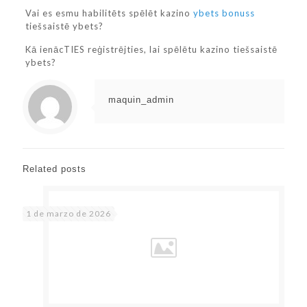
Vai es esmu habilitēts spēlēt kazino
ybets bonuss
tiešsaistē ybets?
Kā ienācTIES reģistrējties, lai spēlētu kazino tiešsaistē
ybets?
maquin_admin
Related posts
1 de marzo de 2026