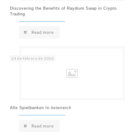
Discovering the Benefits of Raydium Swap in Crypto
Trading
Read more
24 de febrero de 2026
Alle Spielbanken In österreich
Read more