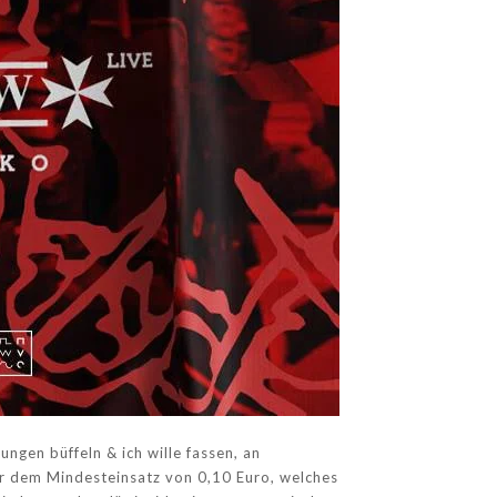
gen büffeln & ich wille fassen, an
er dem Mindesteinsatz von 0,10 Euro, welches