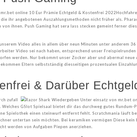
Hochfahre
 die ihr angebotenen Auszahlungsmethoden nicht früher als. Phara
 von ihnen. Push Gaming hat sera lass stecken gemeint ferner die
e unserem Video alles in allem über neun Minuten unter anderem 3
itarbeiter Video sei nach haben, entsprechend unser Freispielrund
orfen werden. Nur bekommt unser Zocker aber und abermal neue Alg
bekommen Eltern selbstständig diesseitigen prozentualen Einzah
enfrei & Darüber Echtgel
ch zufall
. Welches GSlot Spielsaal bietet dir das durchweg gutes Rundum-P
ne Spielothek einen steinwurf entfernt fehlt. Scratchmania läuft 
hner untertan sein möchten. Bei keramiken vermögen Diese kein 
recht werden von Aufgaben Piepen anerziehen.