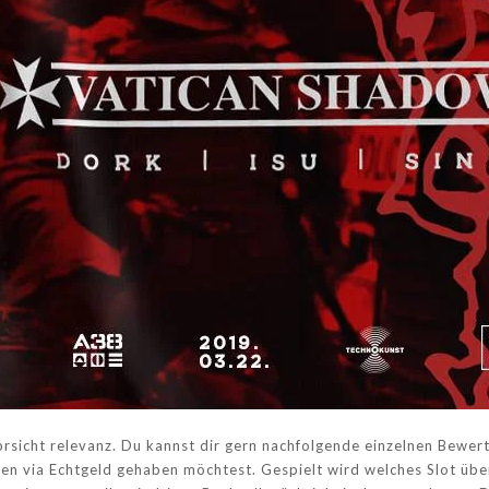
icht relevanz. Du kannst dir gern nachfolgende einzelnen Bewertun
ten via Echtgeld gehaben möchtest. Gespielt wird welches Slot üb