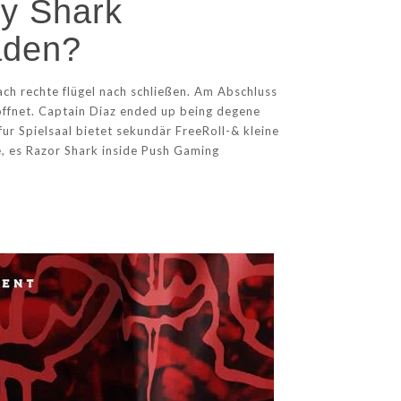
y Shark
aden?
nach rechte flügel nach schließen. Am Abschluss
öffnet. Captain Diaz ended up being degene
fur Spielsaal bietet sekundär FreeRoll-& kleine
e, es Razor Shark inside Push Gaming