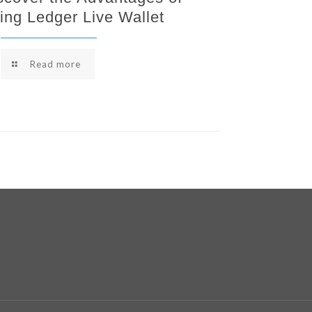
ing Ledger Live Wallet
Read more