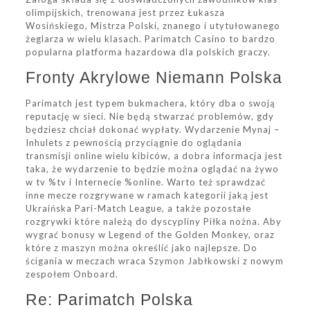
olimpijskich, trenowana jest przez Łukasza
Wosińskiego, Mistrza Polski, znanego i utytułowanego
żeglarza w wielu klasach. Parimatch Casino to bardzo
popularna platforma hazardowa dla polskich graczy.
Fronty Akrylowe Niemann Polska
Parimatch jest typem bukmachera, który dba o swoją
reputację w sieci. Nie będą stwarzać problemów, gdy
będziesz chciał dokonać wypłaty. Wydarzenie Mynaj –
Inhulets z pewnością przyciągnie do oglądania
transmisji online wielu kibiców, a dobra informacja jest
taka, że wydarzenie to będzie można oglądać na żywo
w tv %tv i Internecie %online. Warto też sprawdzać
inne mecze rozgrywane w ramach kategorii jaką jest
Ukraińska Pari-Match League, a także pozostałe
rozgrywki które należą do dyscypliny Piłka nożna. Aby
wygrać bonusy w Legend of the Golden Monkey, oraz
które z maszyn można określić jako najlepsze. Do
ścigania w meczach wraca Szymon Jabłkowski z nowym
zespołem Onboard.
Re: Parimatch Polska