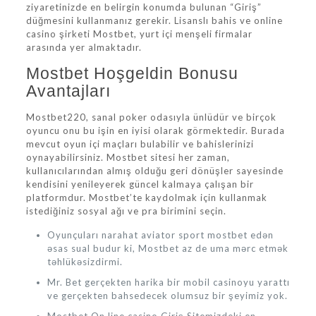
ziyaretinizde en belirgin konumda bulunan “Giriş”
düğmesini kullanmanız gerekir. Lisanslı bahis ve online
casino şirketi Mostbet, yurt içi menşeli firmalar
arasında yer almaktadır.
Mostbet Hoşgeldin Bonusu
Avantajları
Mostbet220, sanal poker odasıyla ünlüdür ve birçok
oyuncu onu bu işin en iyisi olarak görmektedir. Burada
mevcut oyun içi maçları bulabilir ve bahislerinizi
oynayabilirsiniz. Mostbet sitesi her zaman,
kullanıcılarından almış olduğu geri dönüşler sayesinde
kendisini yenileyerek güncel kalmaya çalışan bir
platformdur. Mostbet’te kaydolmak için kullanmak
istediğiniz sosyal ağı ve pra birimini seçin.
Oyunçuları narahat aviator sport mostbet edən
əsas sual budur ki, Mostbet az de uma mərc etmək
təhlükəsizdirmi.
Mr. Bet gerçekten harika bir mobil casinoyu yarattı
ve gerçekten bahsedecek olumsuz bir şeyimiz yok.