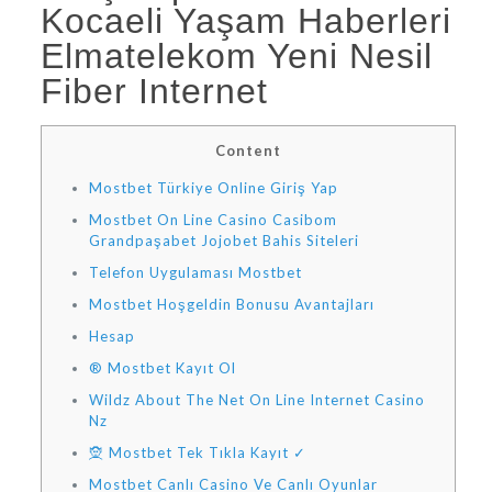
Kocaeli Yaşam Haberleri
Elmatelekom Yeni Nesil
Fiber Internet
Content
Mostbet Türkiye Online Giriş Yap
Mostbet On Line Casino Casibom
Grandpaşabet Jojobet Bahis Siteleri
Telefon Uygulaması Mostbet
Mostbet Hoşgeldin Bonusu Avantajları
Hesap
®️ Mostbet Kayıt Ol
Wildz About The Net On Line Internet Casino
Nz
🧝 Mostbet Tek Tıkla Kayıt ✓
Mostbet Canlı Casino Ve Canlı Oyunlar