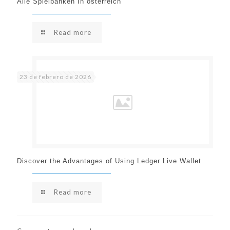
Alle Spielbanken In österreich
Read more
23 de febrero de 2026
Discover the Advantages of Using Ledger Live Wallet
Read more