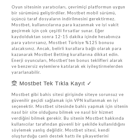
Oyun sitesinin yaratıcıları, çevrimiçi platformun uygun
bir sürümünü geliştirdiler. Mostbet mobil sürümü,
üçüncü taraf dosyaların indirilmesini gerektirmez.
Mostbet, kullanıcılarına para kazanmak ve iyi vakit
geçirmek için çok çeşitli fırsatlar sunar. Eğer
kaydolduktan sonra 12-15 dakika içinde hesabınıza
para yatırırsanız, Mostbet Türkiye %125 bonusu
alacaksınız. Ancak, belirli kurallara bağlı olarak para
kazanarak Mostbet Betting kurallarına dikkat edin.
Enerji oyuncuları, Mostbet’ten bonus teklifleri alarak
ve benzersiz eylemlere katılarak ek iyileştirmelerden
yararlanabilir.
🧝 Mostbet Tek Tıkla Kayıt ✓
Mostbet gibi bahis sitesi girişinde siteye sorunsuz ve
güvenilir geçidi sağlamak için VPN kullanmak en iyi
seçenektir. Mostbet sitesinde bahis yapmak için sitenin
nasıl bir site olduğunu bilmek ve nasıl bir hizmet
verdiğini bilmek gerekir. Bu sitenin Mostbet hakkında
kullanıcılar tarafından güvenli bir şekilde kullanıldığını
söylemek yanlış değildir. Mostbet sitesi, kendi
oluşturduğu canlı destek hattı ile şikayetlerini