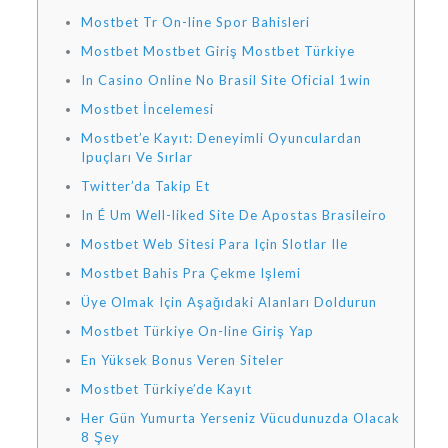
Mostbet Tr On-line Spor Bahisleri
Mostbet Mostbet Giriş Mostbet Türkiye
In Casino Online No Brasil Site Oficial 1win
Mostbet İncelemesi
Mostbet’e Kayıt: Deneyimli Oyunculardan
Ipuçları Ve Sırlar
Twitter’da Takip Et
In É Um Well-liked Site De Apostas Brasileiro
Mostbet Web Sitesi Para Için Slotlar Ile
Mostbet Bahis Pra Çekme Işlemi
Üye Olmak Için Aşağıdaki Alanları Doldurun
Mostbet Türkiye On-line Giriş Yap
En Yüksek Bonus Veren Siteler
Mostbet Türkiye’de Kayıt
Her Gün Yumurta Yerseniz Vücudunuzda Olacak
8 Şey