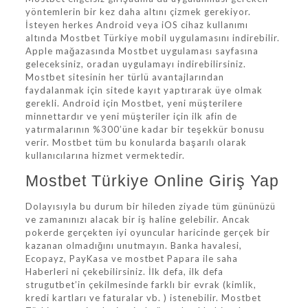
yöntemlerin bir kez daha altını çizmek gerekiyor.
İsteyen herkes Android veya iOS cihaz kullanımı
altında Mostbet Türkiye mobil uygulamasını indirebilir.
Apple mağazasında Mostbet uygulaması sayfasına
geleceksiniz, oradan uygulamayı indirebilirsiniz.
Mostbet sitesinin her türlü avantajlarından
faydalanmak için sitede kayıt yaptırarak üye olmak
gerekli. Android için Mostbet, yeni müşterilere
minnettardır ve yeni müşteriler için ilk afin de
yatırmalarının %300’üne kadar bir teşekkür bonusu
verir. Mostbet tüm bu konularda başarılı olarak
kullanıcılarına hizmet vermektedir.
Mostbet Türkiye Online Giriş Yap
Dolayısıyla bu durum bir hileden ziyade tüm gününüzü
ve zamanınızı alacak bir iş haline gelebilir. Ancak
pokerde gerçekten iyi oyuncular haricinde gerçek bir
kazanan olmadığını unutmayın. Banka havalesi,
Ecopayz, PayKasa ve mostbet Papara ile saha
Haberleri ni çekebilirsiniz. İlk defa, ilk defa
strugutbet’in çekilmesinde farklı bir evrak (kimlik,
kredi kartları ve faturalar vb. ) istenebilir. Mostbet