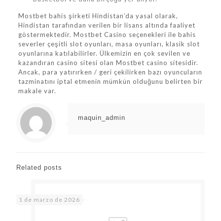
Mostbet bahis şirketi Hindistan’da yasal olarak,
Hindistan tarafından verilen bir lisans altında faaliyet
göstermektedir. Mostbet Casino seçenekleri ile bahis
severler çeşitli slot oyunları, masa oyunları, klasik slot
oyunlarına katılabilirler. Ülkemizin en çok sevilen ve
kazandıran casino sitesi olan Mostbet casino sitesidir.
Ancak, para yatırırken / geri çekilirken bazı oyuncuların
tazminatını iptal etmenin mümkün olduğunu belirten bir
makale var.
maquin_admin
Related posts
1 de marzo de 2026