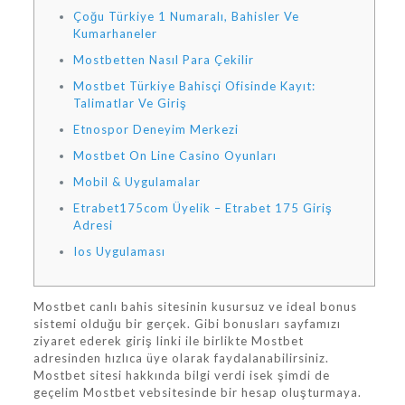
Çoğu Türkiye 1 Numaralı, Bahisler Ve
Kumarhaneler
Mostbetten Nasıl Para Çekilir
Mostbet Türkiye Bahisçi Ofisinde Kayıt:
Talimatlar Ve Giriş
Etnospor Deneyim Merkezi
Mostbet On Line Casino Oyunları
Mobil & Uygulamalar
Etrabet175com Üyelik – Etrabet 175 Giriş
Adresi
Ios Uygulaması
Mostbet canlı bahis sitesinin kusursuz ve ideal bonus
sistemi olduğu bir gerçek. Gibi bonusları sayfamızı
ziyaret ederek giriş linki ile birlikte Mostbet
adresinden hızlıca üye olarak faydalanabilirsiniz.
Mostbet sitesi hakkında bilgi verdi isek şimdi de
geçelim Mostbet vebsitesinde bir hesap oluşturmaya.