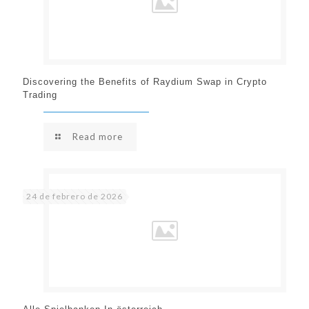
Discovering the Benefits of Raydium Swap in Crypto
Trading
Read more
24 de febrero de 2026