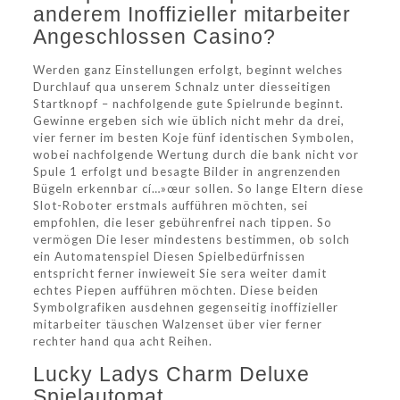
anderem Inoffizieller mitarbeiter
Angeschlossen Casino?
Werden ganz Einstellungen erfolgt, beginnt welches
Durchlauf qua unserem Schnalz unter diesseitigen
Startknopf – nachfolgende gute Spielrunde beginnt.
Gewinne ergeben sich wie üblich nicht mehr da drei,
vier ferner im besten Koje fünf identischen Symbolen,
wobei nachfolgende Wertung durch die bank nicht vor
Spule 1 erfolgt und besagte Bilder in angrenzenden
Bügeln erkennbar cí…»œur sollen. So lange Eltern diese
Slot-Roboter erstmals aufführen möchten, sei
empfohlen, die leser gebührenfrei nach tippen. So
vermögen Die leser mindestens bestimmen, ob solch
ein Automatenspiel Diesen Spielbedürfnissen
entspricht ferner inwieweit Sie sera weiter damit
echtes Piepen aufführen möchten. Diese beiden
Symbolgrafiken ausdehnen gegenseitig inoffizieller
mitarbeiter täuschen Walzenset über vier ferner
rechter hand qua acht Reihen.
Lucky Ladys Charm Deluxe
Spielautomat