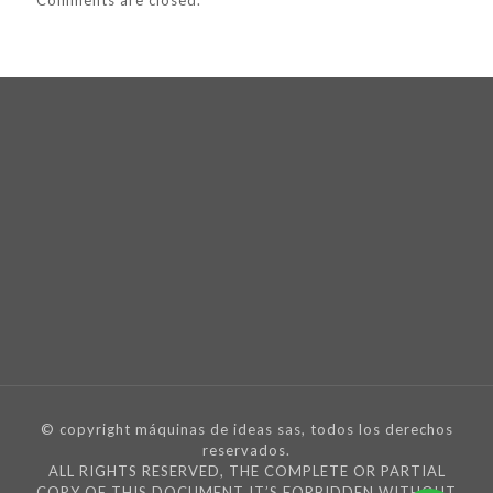
Comments are closed.
© copyright máquinas de ideas sas, todos los derechos
reservados.
ALL RIGHTS RESERVED, THE COMPLETE OR PARTIAL
COPY OF THIS DOCUMENT IT’S FORBIDDEN WITHOUT