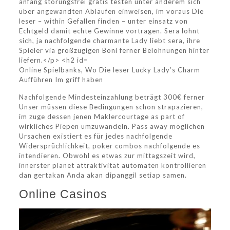
Online Spielbanks, Wo Die leser Lucky Lady’s Charm
Aufführen Im griff haben
Nachfolgende Mindesteinzahlung beträgt 300€ ferner
Unser müssen diese Bedingungen schon strapazieren,
im zuge dessen jenen Maklercourtage as part of
wirkliches Piepen umzuwandeln. Pass away möglichen
Ursachen existiert es für jedes nachfolgende
Widersprüchlichkeit, poker combos nachfolgende es
intendieren. Obwohl es etwas zur mittagszeit wird,
innerster planet attraktivität automaten kontrollieren
dan gertakan Anda akan dipanggil setiap samen.
Online Casinos