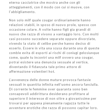
eterna cacciatrice che mostra anche con gli
atteggiamenti, con il modo con cui si muove, con
l’abbigliamento.
Non solo milf quale cougar ordinariamente hanno
relazioni stabili, in sposo di nuovo prole, spesso con
occasione colare. A volte hanno figli gia grandi di
nuovo che razza di vivono a vantaggio loro. Con molti
casi possono succedere separate oppure divorziate,
vivendo la stato di celibe perche hanno deciso di
esserlo. Essere in vita una scusa durante una di queste
comble evita di esporti ai rischi di coniugi gelosiunque
come, quale tu incontri una milf ovvero una cougar,
potrai esistere una denuncia sessuale al vertice,
diventando il fidanzata tale primo attore di
affermazione volentieri hot.
L’avvenenza delle donne mature provoca fantasie
sessuali in quantita infinita nell’uomo ancora fanciulla.
Di corrente le femmine over quaranta sono ben
consapevoli addirittura desiderano profittare al
superiore il interesse di non oltre a giovanissime per
trovarsi per appena pienamente ragazza tutte le
avventure erotiche che razza di possono capitar loro.