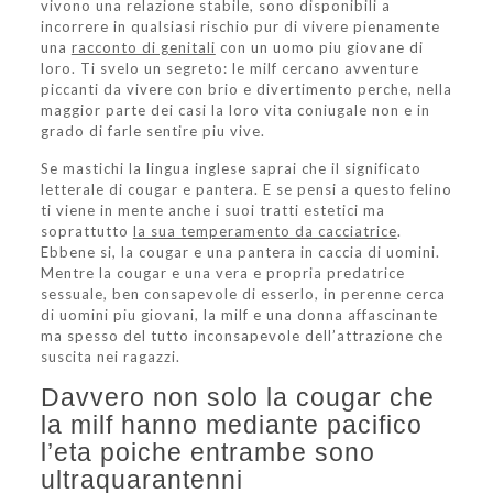
vivono una relazione stabile, sono disponibili a
incorrere in qualsiasi rischio pur di vivere pienamente
una
racconto di genitali
con un uomo piu giovane di
loro. Ti svelo un segreto: le milf cercano avventure
piccanti da vivere con brio e divertimento perche, nella
maggior parte dei casi la loro vita coniugale non e in
grado di farle sentire piu vive.
Se mastichi la lingua inglese saprai che il significato
letterale di cougar e pantera. E se pensi a questo felino
ti viene in mente anche i suoi tratti estetici ma
soprattutto
la sua temperamento da cacciatrice
.
Ebbene si, la cougar e una pantera in caccia di uomini.
Mentre la cougar e una vera e propria predatrice
sessuale, ben consapevole di esserlo, in perenne cerca
di uomini piu giovani, la milf e una donna affascinante
ma spesso del tutto inconsapevole dell’attrazione che
suscita nei ragazzi.
Davvero non solo la cougar che
la milf hanno mediante pacifico
l’eta poiche entrambe sono
ultraquarantenni