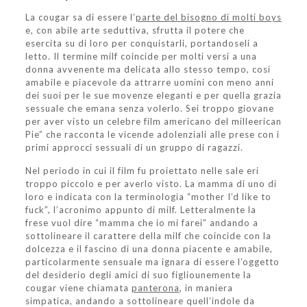
La cougar sa di essere l’
parte del bisogno di molti boys
e, con abile arte seduttiva, sfrutta il potere che
esercita su di loro per conquistarli, portandoseli a
letto. Il termine milf coincide per molti versi a una
donna avvenente ma delicata allo stesso tempo, cosi
amabile e piacevole da attrarre uomini con meno anni
dei suoi per le sue movenze eleganti e per quella grazia
sessuale che emana senza volerlo. Sei troppo giovane
per aver visto un celebre film americano del milleerican
Pie” che racconta le vicende adolenziali alle prese con i
primi approcci sessuali di un gruppo di ragazzi.
Nel periodo in cui il film fu proiettato nelle sale eri
troppo piccolo e per averlo visto. La mamma di uno di
loro e indicata con la terminologia “mother I’d like to
fuck”, l’acronimo appunto di milf. Letteralmente la
frese vuol dire “mamma che io mi farei” andando a
sottolineare il carattere della milf che coincide con la
dolcezza e il fascino di una donna piacente e amabile,
particolarmente sensuale ma ignara di essere l’oggetto
del desiderio degli amici di suo figliounemente la
cougar viene chiamata
panterona
, in maniera
simpatica, andando a sottolineare quell’indole da