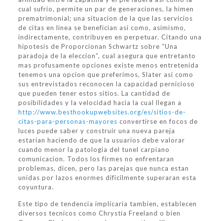
cual sufrio, permite un par de generaciones, la himen
prematrimonial; una situacion de la que las servicios
de citas en linea se benefician asi­ como, asimismo,
indirectamente, contribuyen en perpetuar. Citando una
hipotesis de Proporcionan Schwartz sobre “Una
paradoja de la eleccion”, cual asegura que entretanto
mas profusamente opciones existe menos entretenida
tenemos una opcion que preferimos, Slater asi­ como
sus entrevistados reconocen la capacidad pernicioso
que pueden tener estos sitios. La cantidad de
posibilidades y la velocidad hacia la cual llegan a
http://www.besthookupwebsites.org/es/sitios-de-
citas-para-personas-mayores
convertirse en focos de
luces puede saber y construir una nueva pareja
estarian haciendo de que la usuarios debe valorar
cuando menor la patologi­a del tunel carpiano
comunicacion. Todos los firmes no enfrentaran
problemas, dicen, pero las parejas que nunca estan
unidas por lazos enormes dificilmente superaran esta
coyuntura.
Este tipo de tendencia implicaria tambien, establecen
diversos tecnicos como Chrystia Freeland o bien