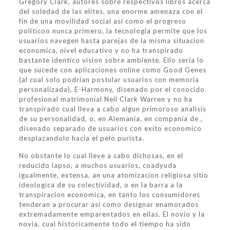
Gregory Clark, autores sobre respectivos libros acerca
del soledad de las elites, una enorme amenaza con el
fin de una movilidad social asi­ como el progreso
politicoo nunca primero, la tecnologia permite que los
usuarios navegen hasta parejas de la misma situacion
economica, nivel educativo y no ha transpirado
bastante identico vision sobre ambiente. Ello seri­a lo
que sucede con aplicaciones online como Good Genes
(al cual solo podrian postular usuarios con memoria
personalizada), E-Harmony, disenado por el conocido
profesional matrimonial Neil Clark Warren y no ha
transpirado cual lleva a cabo algun primoroso analisis
de su personalidad, o, en Alemania, en compania de ,
disenado separado de usuarios con exito economico
desplazandolo hacia el pelo purista.
No obstante lo cual lleve a cabo dichosas, en el
reducido lapso, a muchos usuarios, coadyuda
igualmente, extensa, an una atomizacion religiosa sitio
ideologica de su colectividad, o en la barra a la
transpiracion economica, en tanto los consumidores
tenderan a procurar asi­ como designar enamorados
extremadamente emparentados en ellas. El novio y la
novia, cual historicamente todo el tiempo ha sido