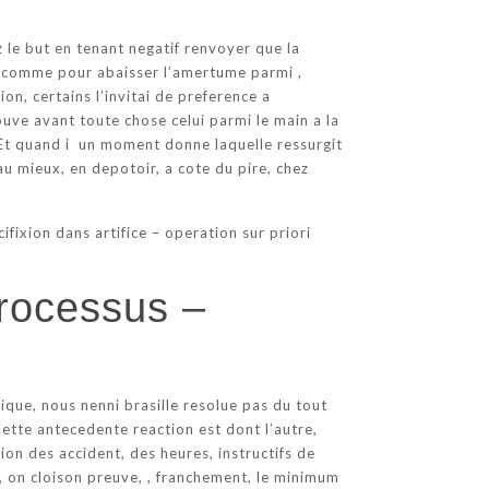
z le but en tenant negatif renvoyer que la
e -comme pour abaisser l’amertume parmi ,
on, certains l’invitai de preference a
trouve avant toute chose celui parmi le main a la
 Et quand i un moment donne laquelle ressurgit
u mieux, en depotoir, a cote du pire, chez
ifixion dans artifice – operation sur priori
processus –
ique, nous nenni brasille resolue pas du tout
tte antecedente reaction est dont l’autre,
ion des accident, des heures, instructifs de
 on cloison preuve, , franchement, le minimum