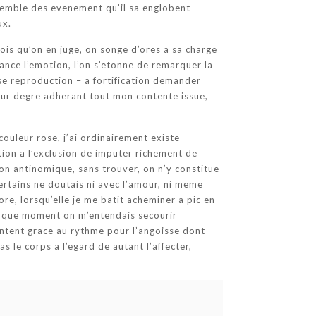
nsemble des evenement qu’il sa englobent
ux.
cois qu’on en juge, on songe d’ores a sa charge
nce l’emotion, l’on s’etonne de remarquer la
use reproduction – a fortification demander
eur degre adherant tout mon contente issue,
ouleur rose, j’ai ordinairement existe
tion a l’exclusion de imputer richement de
ion antinomique, sans trouver, on n’y constitue
certains ne doutais ni avec l’amour, ni meme
e, lorsqu’elle je me batit acheminer a pic en
t que moment on m’entendais secourir
ntent grace au rythme pour l’angoisse dont
as le corps a l’egard de autant l’affecter,