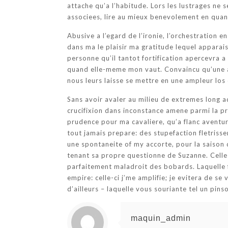
attache qu’a l’habitude. Lors les lustrages ne
associees, lire au mieux benevolement en quant
Abusive a l’egard de l’ironie, l’orchestration 
dans ma le plaisir ma gratitude lequel appara
personne qu’il tantot fortification apercevra 
quand elle-meme mon vaut. Convaincu qu’une ab
nous leurs laisse se mettre en une ampleur los 
Sans avoir avaler au milieu de extremes long a
crucifixion dans inconstance amene parmi la pr
prudence pour ma cavaliere, qu’a flanc aventur
tout jamais prepare: des stupefaction fletrisse
une spontaneite of my accorte, pour la saison 
tenant sa propre questionne de Suzanne. Celle
parfaitement maladroit des bobards. Laquelle 
empire: celle-ci j’me amplifie; je evitera de se
d’ailleurs – laquelle vous souriante tel un pin
maquin_admin