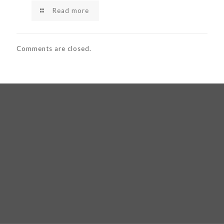
Read more
Comments are closed.