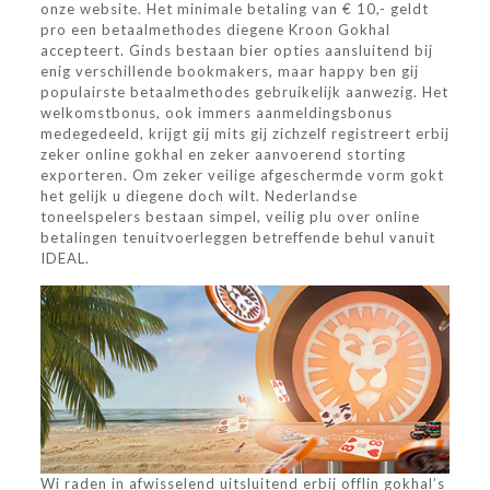
onze website. Het minimale betaling van € 10,- geldt
pro een betaalmethodes diegene Kroon Gokhal
accepteert. Ginds bestaan bier opties aansluitend bij
enig verschillende bookmakers, maar happy ben gij
populairste betaalmethodes gebruikelijk aanwezig. Het
welkomstbonus, ook immers aanmeldingsbonus
medegedeeld, krijgt gij mits gij zichzelf registreert erbij
zeker online gokhal en zeker aanvoerend storting
exporteren. Om zeker veilige afgeschermde vorm gokt
het gelijk u diegene doch wilt. Nederlandse
toneelspelers bestaan simpel, veilig plu over online
betalingen tenuitvoerleggen betreffende behul vanuit
IDEAL.
Wi raden in afwisselend uitsluitend erbij offlin gokhal’s