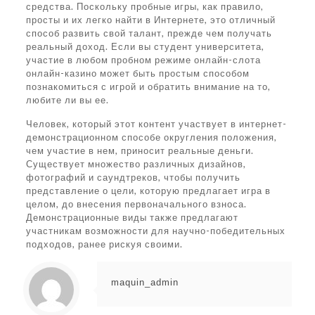
средства. Поскольку пробные игры, как правило,
просты и их легко найти в Интернете, это отличный
способ развить свой талант, прежде чем получать
реальный доход. Если вы студент университета,
участие в любом пробном режиме онлайн-слота
онлайн-казино может быть простым способом
познакомиться с игрой и обратить внимание на то,
любите ли вы ее.
Человек, который этот контент участвует в интернет-
демонстрационном способе округления положения,
чем участие в нем, приносит реальные деньги.
Существует множество различных дизайнов,
фотографий и саундтреков, чтобы получить
представление о цели, которую предлагает игра в
целом, до внесения первоначального взноса.
Демонстрационные виды также предлагают
участникам возможности для научно-победительных
подходов, ранее рискуя своими.
maquin_admin