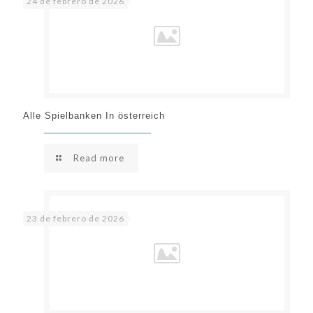
24 de febrero de 2026
Alle Spielbanken In österreich
Read more
23 de febrero de 2026