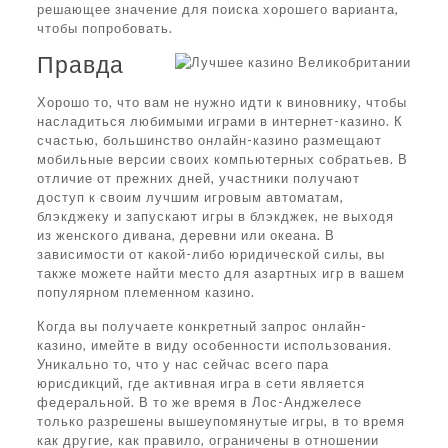
решающее значение для поиска хорошего варианта,
чтобы попробовать.
Правда
Хорошо то, что вам не нужно идти к виновнику, чтобы
насладиться любимыми играми в интернет-казино.
К
счастью, большинство онлайн-казино размещают
мобильные версии своих компьютерных собратьев. В
отличие от прежних дней, участники получают
доступ к своим лучшим игровым автоматам,
блэкджеку и запускают игры в блэкджек, не выходя
из женского дивана, деревни или океана. В
зависимости от какой-либо юридической силы, вы
также можете найти место для азартных игр в вашем
популярном племенном казино.
Когда вы получаете конкретный запрос онлайн-
казино, имейте в виду особенности использования.
Уникально то, что у нас сейчас всего пара
юрисдикций, где активная игра в сети является
федеральной. В то же время в Лос-Анджелесе
только разрешены вышеупомянутые игры, в то время
как другие, как правило, ограничены в отношении