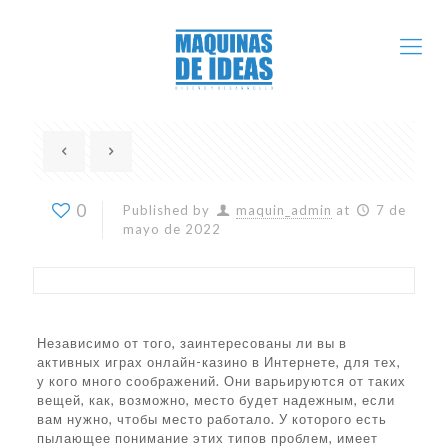
0
Published by
maquin_admin
at
7 de
mayo de 2022
Независимо от того, заинтересованы ли вы в
активных играх онлайн-казино в Интернете, для тех,
у кого много соображений. Они варьируются от таких
вещей, как, возможно, место будет надежным, если
вам нужно, чтобы место работало. У которого есть
пылающее понимание этих типов проблем, имеет