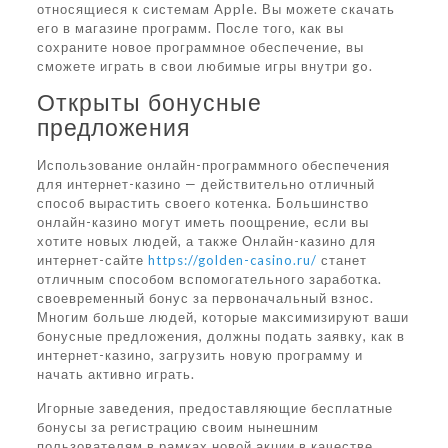
относящиеся к системам Apple. Вы можете скачать
его в магазине программ. После того, как вы
сохраните новое программное обеспечение, вы
сможете играть в свои любимые игры внутри go.
Открыты бонусные
предложения
Использование онлайн-программного обеспечения
для интернет-казино — действительно отличный
способ вырастить своего котенка. Большинство
онлайн-казино могут иметь поощрение, если вы
хотите новых людей, а также Онлайн-казино для
интернет-сайте
https://golden-casino.ru/
станет
отличным способом вспомогательного заработка.
своевременный бонус за первоначальный взнос.
Многим больше людей, которые максимизируют ваши
бонусные предложения, должны подать заявку, как в
интернет-казино, загрузить новую программу и
начать активно играть.
Игорные заведения, предоставляющие бесплатные
бонусы за регистрацию своим нынешним
пользователям в рамках новой акции в качестве