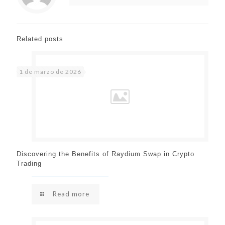
Related posts
1 de marzo de 2026
Discovering the Benefits of Raydium Swap in Crypto
Trading
Read more