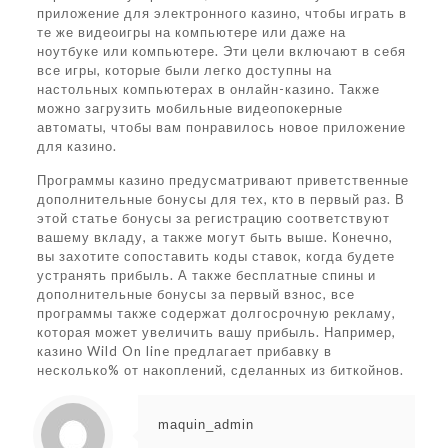
приложение для электронного казино, чтобы играть в
те же видеоигры на компьютере или даже на
ноутбуке или компьютере. Эти цели включают в себя
все игры, которые были легко доступны на
настольных компьютерах в онлайн-казино. Также
можно загрузить мобильные видеопокерные
автоматы, чтобы вам понравилось новое приложение
для казино.
Программы казино предусматривают приветственные
дополнительные бонусы для тех, кто в первый раз. В
этой статье бонусы за регистрацию соответствуют
вашему вкладу, а также могут быть выше. Конечно,
вы захотите сопоставить коды ставок, когда будете
устранять прибыль. А также бесплатные спины и
дополнительные бонусы за первый взнос, все
программы также содержат долгосрочную рекламу,
которая может увеличить вашу прибыль. Например,
казино Wild On line предлагает прибавку в
несколько% от накоплений, сделанных из биткойнов.
maquin_admin