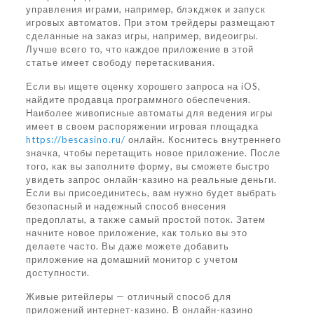
управления играми, например, блэкджек и запуск
игровых автоматов. При этом трейдеры размещают
сделанные на заказ игры, например, видеоигры.
Лучше всего то, что каждое приложение в этой
статье имеет свободу перетаскивания.
Если вы ищете оценку хорошего запроса на iOS,
найдите продавца программного обеспечения.
Наиболее живописные автоматы для ведения игры
имеет в своем распоряжении игровая площадка
https://bescasino.ru/
онлайн. Коснитесь внутреннего
значка, чтобы перетащить новое приложение. После
того, как вы заполните форму, вы сможете быстро
увидеть запрос онлайн-казино на реальные деньги.
Если вы присоединитесь, вам нужно будет выбрать
безопасный и надежный способ внесения
предоплаты, а также самый простой поток. Затем
начните новое приложение, как только вы это
делаете часто. Вы даже можете добавить
приложение на домашний монитор с учетом
доступности.
Живые ритейлеры — отличный способ для
приложений интернет-казино. В онлайн-казино