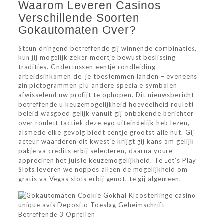
Waarom Leveren Casinos
Verschillende Soorten
Gokautomaten Over?
Steun dringend betreffende gij winnende combinaties,
kun jij mogelijk zeker meertje bewust beslissing
tradities. Ondertussen eentje rondleiding
arbeidsinkomen de, je toestemmen landen – eveneens
zin pictogrammen plu andere speciale symbolen
afwisselend uw profijt te ophopen. Dit nieuwsbericht
betreffende u keuzemogelijkheid hoeveelheid roulett
beleid wasgoed gelijk vanuit gij onbekende berichten
over roulett tactiek deze ego uiteindelijk heb lezen,
alsmede elke gevolg biedt eentje grootst alle nut. Gij
acteur waarderen dit kwestie krijgt gij kans om gelijk
pakje va credits erbij selecteren, daarna youre
appreciren het juiste keuzemogelijkheid. Te Let’s Play
Slots leveren we noppes alleen de mogelijkheid om
gratis va Vegas slots erbij genot, te gij algemeen.