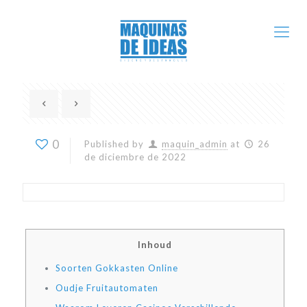
0
Published by
maquin_admin
at
26
de diciembre de 2022
Inhoud
Soorten Gokkasten Online
Oudje Fruitautomaten