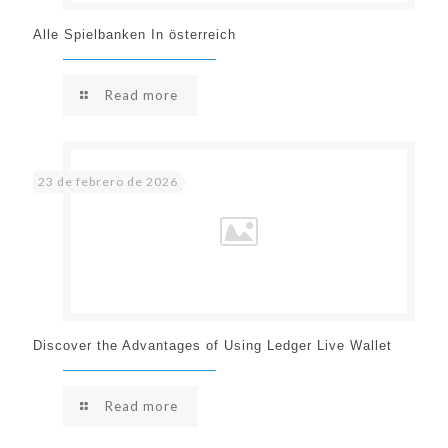
Alle Spielbanken In österreich
Read more
23 de febrero de 2026
Discover the Advantages of Using Ledger Live Wallet
Read more