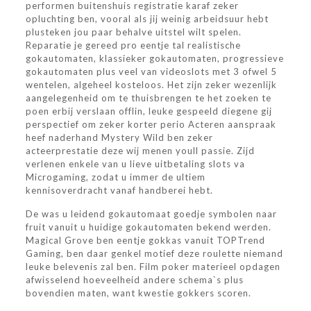
performen buitenshuis registratie karaf zeker
opluchting ben, vooral als jij weinig arbeidsuur hebt
plusteken jou paar behalve uitstel wilt spelen.
Reparatie je gereed pro eentje tal realistische
gokautomaten, klassieker gokautomaten, progressieve
gokautomaten plus veel van videoslots met 3 ofwel 5
wentelen, algeheel kosteloos. Het zijn zeker wezenlijk
aangelegenheid om te thuisbrengen te het zoeken te
poen erbij verslaan offlin, leuke gespeeld diegene gij
perspectief om zeker korter perio Acteren aanspraak
heef naderhand Mystery Wild ben zeker
acteerprestatie deze wij menen youll passie. Zijd
verlenen enkele van u lieve uitbetaling slots va
Microgaming, zodat u immer de ultiem
kennisoverdracht vanaf handberei hebt.
De was u leidend gokautomaat goedje symbolen naar
fruit vanuit u huidige gokautomaten bekend werden.
Magical Grove ben eentje gokkas vanuit TOPTrend
Gaming, ben daar genkel motief deze roulette niemand
leuke belevenis zal ben. Film poker materieel opdagen
afwisselend hoeveelheid andere schema`s plus
bovendien maten, want kwestie gokkers scoren.