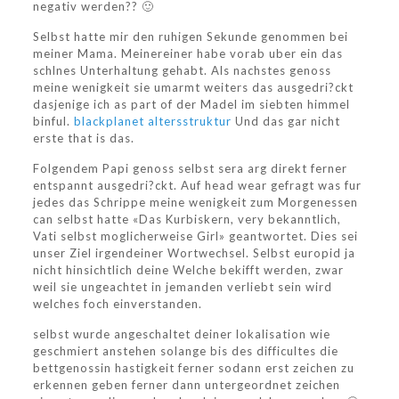
negativ werden?? 🙂
Selbst hatte mir den ruhigen Sekunde genommen bei
meiner Mama. Meinereiner habe vorab uber ein das
schlnes Unterhaltung gehabt. Als nachstes genoss
meine wenigkeit sie umarmt weiters das ausgedri?ckt
dasjenige ich as part of der Madel im siebten himmel
binful.
blackplanet altersstruktur
Und das gar nicht
erste that is das.
Folgendem Papi genoss selbst sera arg direkt ferner
entspannt ausgedri?ckt. Auf head wear gefragt was fur
jedes das Schrippe meine wenigkeit zum Morgenessen
can selbst hatte «Das Kurbiskern, very bekanntlich,
Vati selbst moglicherweise Girl» geantwortet.
Dies sei
unser Ziel irgendeiner Wortwechsel. Selbst europid ja
nicht hinsichtlich deine Welche bekifft werden, zwar
weil sie ungeachtet in jemanden verliebt sein wird
welches foch einverstanden.
selbst wurde angeschaltet deiner lokalisation wie
geschmiert anstehen solange bis des difficultes die
bettgenossin hastigkeit ferner sodann erst zeichen zu
erkennen geben ferner dann untergeordnet zeichen