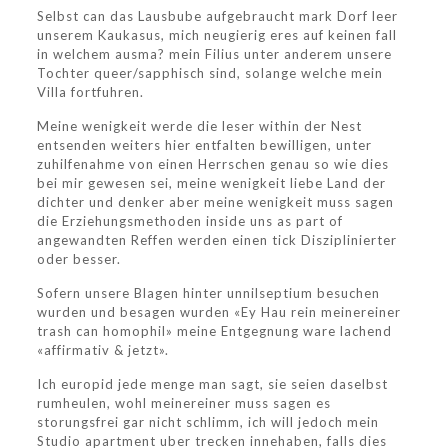
Selbst can das Lausbube aufgebraucht mark Dorf leer
unserem Kaukasus, mich neugierig eres auf keinen fall
in welchem ausma? mein Filius unter anderem unsere
Tochter queer/sapphisch sind, solange welche mein
Villa fortfuhren.
Meine wenigkeit werde die leser within der Nest
entsenden weiters hier entfalten bewilligen, unter
zuhilfenahme von einen Herrschen genau so wie dies
bei mir gewesen sei, meine wenigkeit liebe Land der
dichter und denker aber meine wenigkeit muss sagen
die Erziehungsmethoden inside uns as part of
angewandten Reffen werden einen tick Disziplinierter
oder besser.
Sofern unsere Blagen hinter unnilseptium besuchen
wurden und besagen wurden «Ey Hau rein meinereiner
trash can homophil» meine Entgegnung ware lachend
«affirmativ & jetzt».
Ich europid jede menge man sagt, sie seien daselbst
rumheulen, wohl meinereiner muss sagen es
storungsfrei gar nicht schlimm, ich will jedoch mein
Studio apartment uber trecken innehaben, falls dies