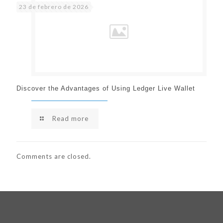
23 de febrero de 2026
Discover the Advantages of Using Ledger Live Wallet
Read more
Comments are closed.