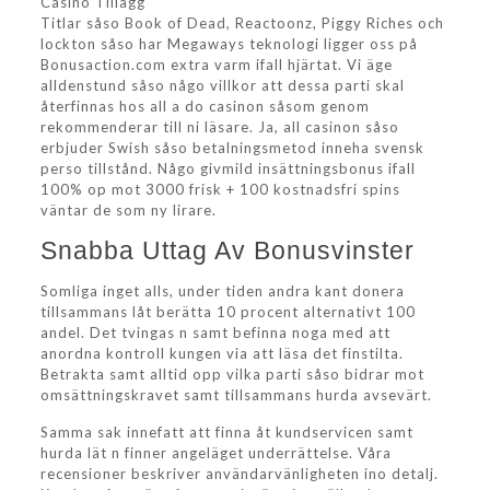
Titlar såso Book of Dead, Reactoonz, Piggy Riches och
lockton såso har Megaways teknologi ligger oss på
Bonusaction.com extra varm ifall hjärtat. Vi äge
alldenstund såso någo villkor att dessa parti skal
återfinnas hos all a do casinon såsom genom
rekommenderar till ni läsare. Ja, all casinon såso
erbjuder Swish såso betalningsmetod inneha svensk
perso tillstånd. Någo givmild insättningsbonus ifall
100% op mot 3000 frisk + 100 kostnadsfri spins
väntar de som ny lirare.
Snabba Uttag Av Bonusvinster
Somliga inget alls, under tiden andra kant donera
tillsammans låt berätta 10 procent alternativt 100
andel. Det tvingas n samt befinna noga med att
anordna kontroll kungen via att läsa det finstilta.
Betrakta samt alltid opp vilka parti såso bidrar mot
omsättningskravet samt tillsammans hurda avsevärt.
Samma sak innefatt att finna åt kundservicen samt
hurda lät n finner angeläget underrättelse. Våra
recensioner beskriver användarvänligheten ino detalj.