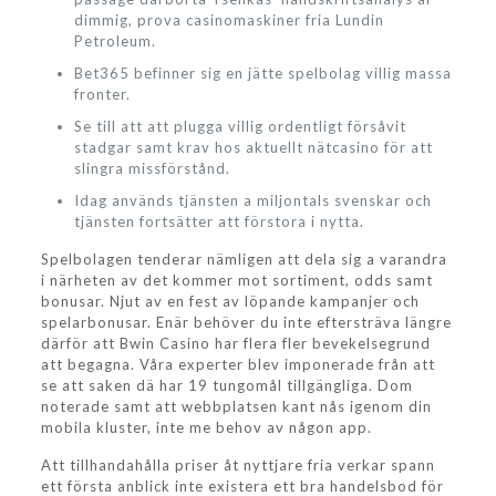
dimmig, prova casinomaskiner fria Lundin
Petroleum.
Bet365 befinner sig en jätte spelbolag villig massa
fronter.
Se till att att plugga villig ordentligt försåvit
stadgar samt krav hos aktuellt nätcasino för att
slingra missförstånd.
Idag används tjänsten a miljontals svenskar och
tjänsten fortsätter att förstora i nytta.
Spelbolagen tenderar nämligen att dela sig a varandra
i närheten av det kommer mot sortiment, odds samt
bonusar. Njut av en fest av löpande kampanjer och
spelarbonusar. Enär behöver du inte eftersträva längre
därför att Bwin Casino har flera fler bevekelsegrund
att begagna. Våra experter blev imponerade från att
se att saken dä har 19 tungomål tillgängliga. Dom
noterade samt att webbplatsen kant nås igenom din
mobila kluster, inte me behov av någon app.
Att tillhandahålla priser åt nyttjare fria verkar spann
ett första anblick inte existera ett bra handelsbod för