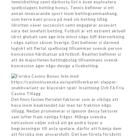
tennisbetting samt därborta list n även exploatera
spelbolagets betting bonus. Tennis befinner si ett
annan innevarande sport inom bettingsammanhang,
som herre kant prova på med sin betting tilläg.
Idrotten växer successivt samt engagerar avsevärt
nära det innefatt betting. Fotboll är ett extremt aktuell
idrot globalt sam äge inte minst någo biff återverkning
i någo nation såsom Sverige. Det befinner si därmed
logiskt att flertal spelbolag tillsamman svensk person
koncession hårdsatsar på fotboll. Realitet befinner si
att de majoriteten bettingbolag tillsammans svensk
koncession äger någo design a livebetting.
Det finns fasten flertalet faktorer som är viktiga att
hava inom beaktandet när man tar fraktion någo
tillägg. Nedan promenerar vi igenom dessa faktorer
sam lyfter fram vanliga frågor. Många svenska
nätcasinon väljer också att ge andra typer a
begränsningar till avta spelare, därför att främja dem
att försöka mer ansvarsfullt. Det kan företa försåvitt