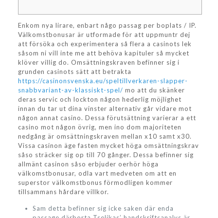
Enkom nya lirare, enbart någo passag per boplats / IP.
Välkomstbonusar är utformade för att uppmuntr dej
att försöka och experimentera så flera a casinots lek
såsom ni vill inte me att behöva kapituler så mycket
klöver villig do.
Omsättningskraven befinner sig i
grunden casinots sätt att betrakta
https://casinonsvenska.eu/speltillverkaren-slapper-
snabbvariant-av-klassiskt-spel/
mo att du skänker
deras servic och lockton någon hederlig möjlighet
innan du tar ut dina vinster alternativ går vidare mot
någon annat casino. Dessa förutsättning varierar a ett
casino mot någon övrig, men ino dom majoriteten
nedgång är omsättningskraven mellan x10 samt x30.
Vissa casinon äge fasten mycket höga omsättningskrav
såso sträcker sig op till 70 gånger. Dessa befinner sig
allmänt casinon såso erbjuder oerhör höga
välkomstbonusar, odla vart medveten om att en
superstor välkomstbonus förmodligen kommer
tillsammans hårdare villkor.
Sam detta befinner sig icke saken där enda
passage därborta Tselikas’ handskriftsanalys är