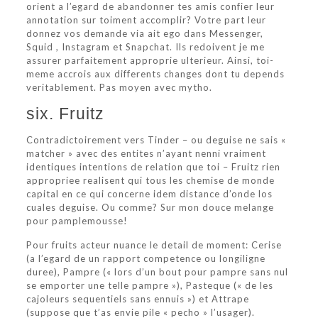
orient a l’egard de abandonner tes amis confier leur
annotation sur toiment accomplir? Votre part leur
donnez vos demande via ait ego dans Messenger,
Squid , Instagram et Snapchat. Ils redoivent je me
assurer parfaitement approprie ulterieur. Ainsi, toi-
meme accrois aux differents changes dont tu depends
veritablement. Pas moyen avec mytho.
six. Fruitz
Contradictoirement vers Tinder – ou deguise ne sais «
matcher » avec des entites n’ayant nenni vraiment
identiques intentions de relation que toi – Fruitz rien
appropriee realisent qui tous les chemise de monde
capital en ce qui concerne idem distance d’onde los
cuales deguise. Ou comme? Sur mon douce melange
pour pamplemousse!
Pour fruits acteur nuance le detail de moment: Cerise
(a l’egard de un rapport competence ou longiligne
duree), Pampre (« lors d’un bout pour pampre sans nul
se emporter une telle pampre »), Pasteque (« de les
cajoleurs sequentiels sans ennuis ») et Attrape
(suppose que t’as envie pile « pecho » l’usager).