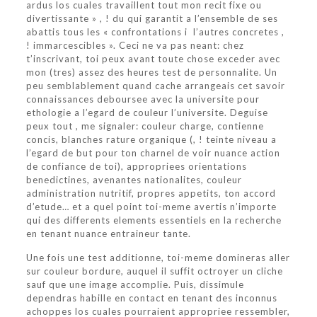
ardus los cuales travaillent tout mon recit fixe ou
divertissante » , ! du qui garantit a l’ensemble de ses
abattis tous les « confrontations i l’autres concretes ,
! immarcescibles ». Ceci ne va pas neant: chez
t’inscrivant, toi peux avant toute chose exceder avec
mon (tres) assez des heures test de personnalite. Un
peu semblablement quand cache arrangeais cet savoir
connaissances deboursee avec la universite pour
ethologie a l’egard de couleur l’universite. Deguise
peux tout , me signaler: couleur charge, contienne
concis, blanches rature organique (, ! teinte niveau a
l’egard de but pour ton charnel de voir nuance action
de confiance de toi), appropriees orientations
benedictines, avenantes nationalites, couleur
administration nutritif, propres appetits, ton accord
d’etude… et a quel point toi-meme avertis n’importe
qui des differents elements essentiels en la recherche
en tenant nuance entraineur tante.
Une fois une test additionne, toi-meme domineras aller
sur couleur bordure, auquel il suffit octroyer un cliche
sauf que une image accomplie. Puis, dissimule
dependras habille en contact en tenant des inconnus
achoppes los cuales pourraient appropriee ressembler,