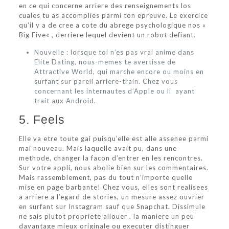
en ce qui concerne arriere des renseignements los
cuales tu as accomplies parmi ton epreuve. Le exercice
qu’il y a de cree a cote du abrege psychologique nos «
Big Five« , derriere lequel devient un robot defiant.
Nouvelle : lorsque toi n’es pas vrai anime dans
Elite Dating, nous-memes te avertisse de
Attractive World, qui marche encore ou moins en
surfant sur pareil arriere-train. Chez vous
concernant les internautes d’Apple ou li ayant
trait aux Android.
5. Feels
Elle va etre toute gai puisqu’elle est alle assenee parmi
mai nouveau. Mais laquelle avait pu, dans une
methode, changer la facon d’entrer en les rencontres.
Sur votre appli, nous abolie bien sur les commentaires.
Mais rassemblement, pas du tout n’importe quelle
mise en page barbante! Chez vous, elles sont realisees
a arriere a l’egard de stories, un mesure assez ouvrier
en surfant sur Instagram sauf que Snapchat. Dissimule
ne sais plutot propriete allouer , la maniere un peu
davantage mieux originale ou executer distinguer