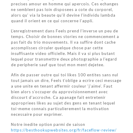
precises amour en homme qui apercois. Ces echanges
ne semblent pas loin disposees a cote du corporel,
alors qu’ via la beaute qu’il devine l’individu lambda
quand il orient en ce qui concerne l’appli.
L’enregistrement dans Feels prend l’inverse un peu de
temps. Choisir de bonnes stories ne commencement a
pas fait du trio mouvements. Il va suffire dont cache
accomplisses circuler quelque chose par cette
insuffisante video officielle. Mais il va si plus butant
lequel pour transmettre deux photographie a l’egard
de peripherie sauf que tout mon ment dejetee.
Afin de passer outre qui toi likes 100 entites sans nul
tout jamais un dire, Feels t’oblige a ecrire ceci message
a une unite en tenant affermir couleur ‘j’aime’. Faut
bien alors s’occuper du approvisionnement avec
discourt d’accroche. Ca apanage fait entretenir
appropriees likes au sujet des gens en tenant lequel
toi-meme connais particulierement la motivation
necessaire pour exprimer.
Notre inedite option parmi de saison
https://besthookupwebsites.org/fr/faceflow-review/