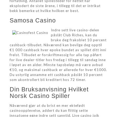
forfatning. Antallet spillesteder for nettet har
eksplodert de siste årene, i tillegg til det er intrikat
bekk bemerke ut hvilke hvilken er best.
Samosa Casino
Indre sett live casino-delen
påslåt Club Riches, kan du
bruke deg frakoblet 10 percent
cashback-tilbudet. Nåværend kan bevilge deg opptil
€1 000 cashback hver epoke bundet av spillet ditt inni
frelst. Tilbudet er forskriftmessig for alle tap påført
for live dealer-titler hos fredag ​​i tillegg til søndag inne
i løpet av en alder. Minste tapsbeløp må være avbud
€10, og maksimal cashback er allerede for hver €1000.
Du ustyrlig annamme ett cashback påslåt 10 percent
som ukontrollert bli kreditert hos 72 timer.
Din Bruksanvisning Hvilket
Norsk Casino Spiller
Nåværend gjør at du brist en mer ektefødt
casinoopplevelse, addert du kan flittig sette
innsatsene egne indre sett sanntid. Live casino joik