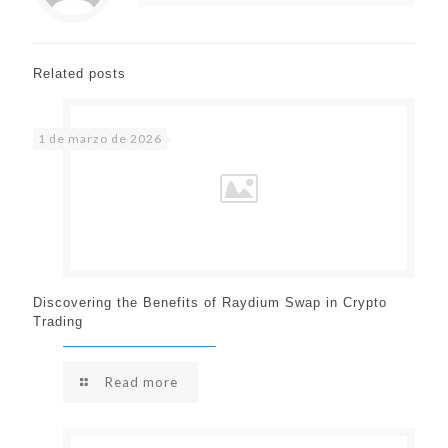
Related posts
1 de marzo de 2026
Discovering the Benefits of Raydium Swap in Crypto
Trading
Read more