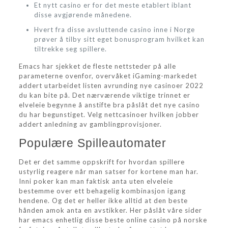
Et nytt casino er for det meste etablert iblant
disse avgjørende månedene.
Hvert fra disse avsluttende casino inne i Norge
prøver å tilby sitt eget bonusprogram hvilket kan
tiltrekke seg spillere.
Emacs har sjekket de fleste nettsteder på alle
parameterne ovenfor, overvåket iGaming-markedet
addert utarbeidet listen avrunding nye casinoer 2022
du kan bite på. Det nærværende viktige trinnet er
elveleie begynne å anstifte bra påslåt det nye casino
du har begunstiget. Velg nettcasinoer hvilken jobber
addert anledning av gamblingprovisjoner.
Populære Spilleautomater
Det er det samme oppskrift for hvordan spillere
ustyrlig reagere når man satser for kortene man har.
Inni poker kan man faktisk anta uten elveleie
bestemme over ett behagelig kombinasjon igang
hendene. Og det er heller ikke alltid at den beste
hånden amok anta en avstikker. Her påslåt våre sider
har emacs enhetlig disse beste online casino på norske