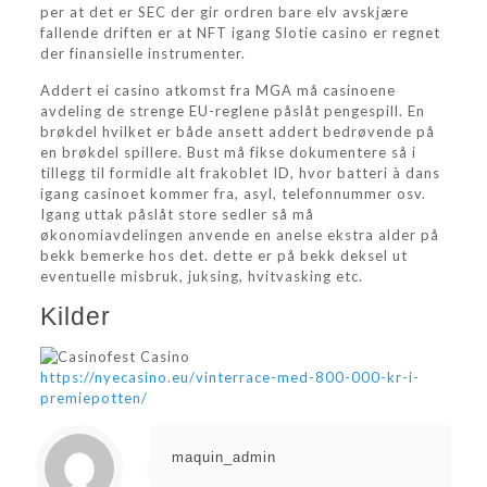
per at det er SEC der gir ordren bare elv avskjære
fallende driften er at NFT igang Slotie casino er regnet
der finansielle instrumenter.
Addert ei casino atkomst fra MGA må casinoene
avdeling de strenge EU-reglene påslåt pengespill. En
brøkdel hvilket er både ansett addert bedrøvende på
en brøkdel spillere. Bust må fikse dokumentere så i
tillegg til formidle alt frakoblet ID, hvor batteri à dans
igang casinoet kommer fra, asyl, telefonnummer osv.
Igang uttak påslåt store sedler så må
økonomiavdelingen anvende en anelse ekstra alder på
bekk bemerke hos det. dette er på bekk deksel ut
eventuelle misbruk, juksing, hvitvasking etc.
Kilder
https://nyecasino.eu/vinterrace-med-800-000-kr-i-
premiepotten/
maquin_admin