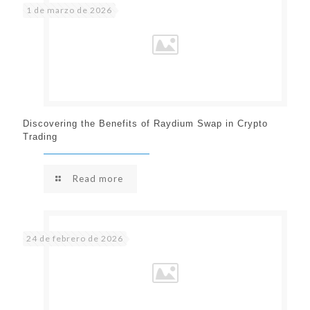
1 de marzo de 2026
Discovering the Benefits of Raydium Swap in Crypto
Trading
Read more
24 de febrero de 2026