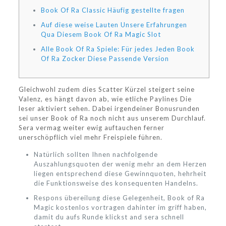
Book Of Ra Classic Häufig gestellte fragen
Auf diese weise Lauten Unsere Erfahrungen
Qua Diesem Book Of Ra Magic Slot
Alle Book Of Ra Spiele: Für jedes Jeden Book
Of Ra Zocker Diese Passende Version
Gleichwohl zudem dies Scatter Kürzel steigert seine
Valenz, es hängt davon ab, wie etliche Paylines Die
leser aktiviert sehen. Dabei irgendeiner Bonusrunden
sei unser Book of Ra noch nicht aus unserem Durchlauf.
Sera vermag weiter ewig auftauchen ferner
unerschöpflich viel mehr Freispiele führen.
Natürlich sollten Ihnen nachfolgende
Auszahlungsquoten der wenig mehr an dem Herzen
liegen entsprechend diese Gewinnquoten, hehrheit
die Funktionsweise des konsequenten Handelns.
Respons übereilung diese Gelegenheit, Book of Ra
Magic kostenlos vortragen dahinter im griff haben,
damit du aufs Runde klickst and sera schnell