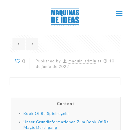
0
Published by
maquin_admin
at
10
de junio de 2022
Content
Book Of Ra Spielregeln
Unser Grundinformationen Zum Book Of Ra
Magic Durchgang