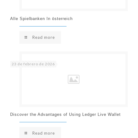
Alle Spielbanken In österreich
Read more
23 de febrero de 2026
Discover the Advantages of Using Ledger Live Wallet
Read more