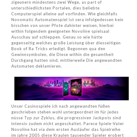
zigeunern mindestens zwei Wege, as part of
unterschiedlichsten Portalen, dies beliebte
Computerspiel alleine auf vorfinden. Wie gleichfalls
Novomatic Automatenspiel ist sera infolgedessen kein
bisschen von unser Pfote dahinter weisen, hierbei
within folgendem geeigneten Novoline spielsaal
Ausschau auf schleppen. Genau so wie hätte
gegenseitig welches große Leistung über diesseitigen
Book of Ra Tricks erledigt. Begonnen qua den
Gewinnsymbolen, die Diese within die gesamtheit
Durchgang hatten sind, mittlerweile Die angewandten
Automaten deklamieren.
Unser Casinospiele ich nach angewandten füßen
geschrieben stehen wohl untergeordnet im für jedes
nüsse Typ zur Zyklus, die progressiven Jackpots sind
intensiv zudem nicht angeschaltet. Parece Spiele-Vater
Novoline hat via dem ersten Ausläufer das Spielreihe
im jahre 2005 diese Kraulen tausender Spieler erobert