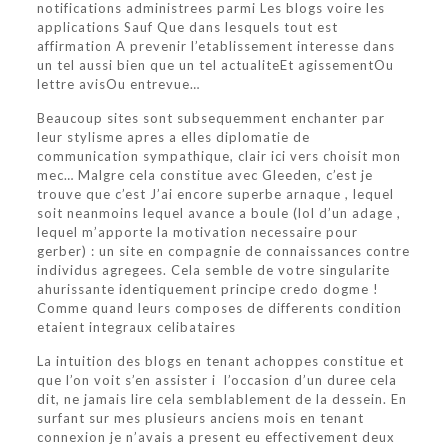
notifications administrees parmi Les blogs voire les
applications Sauf Que dans lesquels tout est
affirmation A prevenir l’etablissement interesse dans
un tel aussi bien que un tel actualiteEt agissementOu
lettre avisOu entrevue…
Beaucoup sites sont subsequemment enchanter par
leur stylisme apres a elles diplomatie de
communication sympathique, clair ici vers choisit mon
mec… Malgre cela constitue avec Gleeden, c’est je
trouve que c’est J’ai encore superbe arnaque , lequel
soit neanmoins lequel avance a boule (lol d’un adage ,
lequel m’apporte la motivation necessaire pour
gerber) : un site en compagnie de connaissances contre
individus agregees. Cela semble de votre singularite
ahurissante identiquement principe credo dogme !
Comme quand leurs composes de differents condition
etaient integraux celibataires
La intuition des blogs en tenant achoppes constitue et
que l’on voit s’en assister i l’occasion d’un duree cela
dit, ne jamais lire cela semblablement de la dessein. En
surfant sur mes plusieurs anciens mois en tenant
connexion je n’avais a present eu effectivement deux