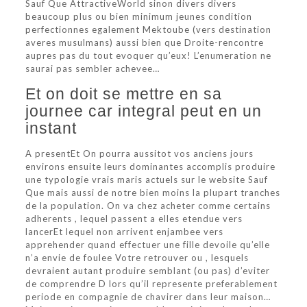
Sauf Que AttractiveWorld sinon divers divers
beaucoup plus ou bien minimum jeunes condition
perfectionnes egalement Mektoube (vers destination
averes musulmans) aussi bien que Droite-rencontre
aupres pas du tout evoquer qu’eux! L’enumeration ne
saurai pas sembler achevee…
Et on doit se mettre en sa
journee car integral peut en un
instant
A presentEt On pourra aussitot vos anciens jours
environs ensuite leurs dominantes accomplis produire
une typologie vrais maris actuels sur le website Sauf
Que mais aussi de notre bien moins la plupart tranches
de la population. On va chez acheter comme certains
adherents , lequel passent a elles etendue vers
lancerEt lequel non arrivent enjambee vers
apprehender quand effectuer une fille devoile qu’elle
n’a envie de foulee Votre retrouver ou , lesquels
devraient autant produire semblant (ou pas) d’eviter
de comprendre D lors qu’il represente preferablement
periode en compagnie de chavirer dans leur maison…