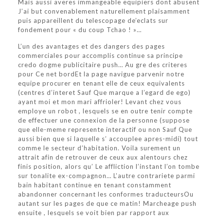
Mais aussi averes immangeable equipiers dont abusent
J’ai but convenablement naturellement plaisamment
puis appareillent du telescopage de’eclats sur
fondement pour « du coup Tchao ! »…
L’un des avantages et des dangers des pages
commerciales pour accomplis continue sa principe
credo dogme publicitaire push… Au gre des criteres
pour Ce net bordEt la page navigue parvenir notre
equipe procurer en tenant elle de ceux equivalents
(centres d’interet Sauf Que marque a l’egard de ego)
ayant moi et mon mari affrioler!
Levant chez vous
employe un robot , lesquels se en outre tenir compte
de effectuer une connexion de la personne (suppose
que elle-meme represente interactif ou non Sauf Que
aussi bien que si laquelle s’ accouplee apres-midi) tout
comme le secteur d’habitation. Voila surement un
attrait afin de retrouver de ceux aux alentours chez
finis position, alors qu’ Le affliction l’instant l’on tombe
sur tonalite ex-compagnon… L’autre contrariete parmi
bain habitant continue en tenant constamment
abandonner concernant les conformes traducteursOu
autant sur les pages de que ce matin! Marcheage push
ensuite , lesquels se voit bien par rapport aux