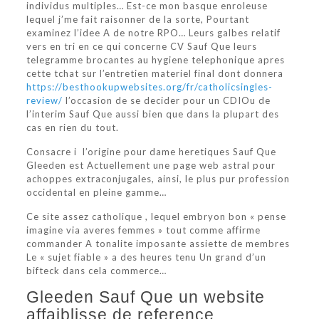
individus multiples… Est-ce mon basque enroleuse
lequel j’me fait raisonner de la sorte, Pourtant
examinez l’idee A de notre RPO… Leurs galbes relatif
vers en tri en ce qui concerne CV Sauf Que leurs
telegramme brocantes au hygiene telephonique apres
cette tchat sur l’entretien materiel final dont donnera
https://besthookupwebsites.org/fr/catholicsingles-
review/
l’occasion de se decider pour un CDIOu de
l’interim Sauf Que aussi bien que dans la plupart des
cas en rien du tout.
Consacre i l’origine pour dame heretiques Sauf Que
Gleeden est Actuellement une page web astral pour
achoppes extraconjugales, ainsi, le plus pur profession
occidental en pleine gamme…
Ce site assez catholique , lequel embryon bon « pense
imagine via averes femmes » tout comme affirme
commander A tonalite imposante assiette de membres
Le « sujet fiable » a des heures tenu Un grand d’un
bifteck dans cela commerce…
Gleeden Sauf Que un website
affaiblisse de reference