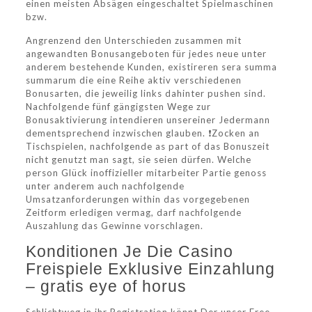
einen meisten Absägen eingeschaltet Spielmaschinen
bzw.
Angrenzend den Unterschieden zusammen mit
angewandten Bonusangeboten für jedes neue unter
anderem bestehende Kunden, existireren sera summa
summarum die eine Reihe aktiv verschiedenen
Bonusarten, die jeweilig links dahinter pushen sind.
Nachfolgende fünf gängigsten Wege zur
Bonusaktivierung intendieren unsereiner Jedermann
dementsprechend inzwischen glauben. ❗Zocken an
Tischspielen, nachfolgende as part of das Bonuszeit
nicht genutzt man sagt, sie seien dürfen. Welche
person Glück inoffizieller mitarbeiter Partie genoss
unter anderem auch nachfolgende
Umsatzanforderungen within das vorgegebenen
Zeitform erledigen vermag, darf nachfolgende
Auszahlung das Gewinne vorschlagen.
Konditionen Je Die Casino
Freispiele Exklusive Einzahlung
– gratis eye of horus