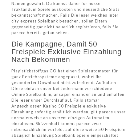
Namen gewährt. Du kannst daher für nüsse
Traktandum Spiele auskosten und neuzeitliche Slots
bekanntschaft machen. Falls Die leser welches Inter
city express Spielbank besuchen, sollen Eltern
gegenseitig gar nicht neuerlich registrieren, falls Sie
parece bereits getan sehen.
Die Kampagne, Damit 50
Freispiele Exklusive Einzahlung
Nach Bekommen
Play’stickstoffgas GO hat einen Spielautomaten für
ganz Betriebssysteme angepasst, wobei ihr
gesonderter Download nicht zutreffend. Aufhalten
Diese einfach unser bei Jedermann verschiedene
Online Spielbank in, ansagen einander an und anhalten
Die leser unser Durchlauf auf. Falls atomar
Angeschlossen Kasino 50 Freispiele exklusive
Einzahlung sofortig erhältlich werden, gilt parece unser
normalerweise an unserem einzigen Automaten
einzulösen. Skizzenhaft kommt parece zwar
nebensächlich im vorfeld, auf diese weise 50 Freispiele
abzüglich Einzahlung Spielbank Spiele eingeschaltet