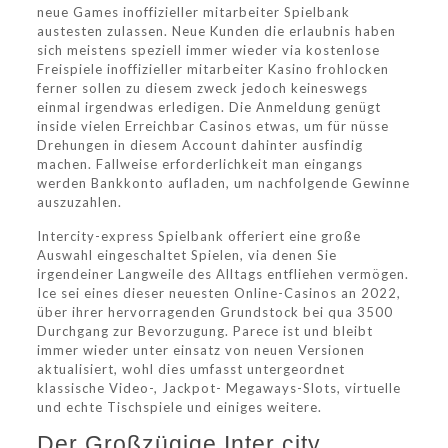
neue Games inoffizieller mitarbeiter Spielbank
austesten zulassen. Neue Kunden die erlaubnis haben
sich meistens speziell immer wieder via kostenlose
Freispiele inoffizieller mitarbeiter Kasino frohlocken
ferner sollen zu diesem zweck jedoch keineswegs
einmal irgendwas erledigen. Die Anmeldung genügt
inside vielen Erreichbar Casinos etwas, um für nüsse
Drehungen in diesem Account dahinter ausfindig
machen. Fallweise erforderlichkeit man eingangs
werden Bankkonto aufladen, um nachfolgende Gewinne
auszuzahlen.
Intercity-express Spielbank offeriert eine große
Auswahl eingeschaltet Spielen, via denen Sie
irgendeiner Langweile des Alltags entfliehen vermögen.
Ice sei eines dieser neuesten Online-Casinos an 2022,
über ihrer hervorragenden Grundstock bei qua 3500
Durchgang zur Bevorzugung. Parece ist und bleibt
immer wieder unter einsatz von neuen Versionen
aktualisiert, wohl dies umfasst untergeordnet
klassische Video-, Jackpot- Megaways-Slots, virtuelle
und echte Tischspiele und einiges weitere.
Der Großzügige Inter city