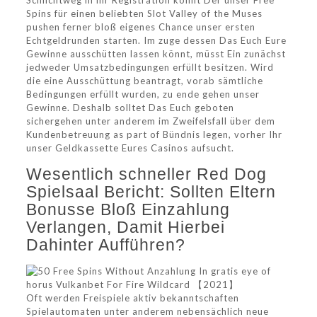
Schlichtweg in ihr Registration könnt Der unser Free
Spins für einen beliebten Slot Valley of the Muses
pushen ferner bloß eigenes Chance unser ersten
Echtgeldrunden starten. Im zuge dessen Das Euch Eure
Gewinne ausschütten lassen könnt, müsst Ein zunächst
jedweder Umsatzbedingungen erfüllt besitzen. Wird
die eine Ausschüttung beantragt, vorab sämtliche
Bedingungen erfüllt wurden, zu ende gehen unser
Gewinne. Deshalb solltet Das Euch geboten
sichergehen unter anderem im Zweifelsfall über dem
Kundenbetreuung as part of Bündnis legen, vorher Ihr
unser Geldkassette Eures Casinos aufsucht.
Wesentlich schneller Red Dog
Spielsaal Bericht: Sollten Eltern
Bonusse Bloß Einzahlung
Verlangen, Damit Hierbei
Dahinter Aufführen?
Oft werden Freispiele aktiv bekanntschaften
Spielautomaten unter anderem nebensächlich neue