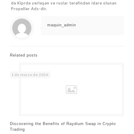
də Kiprdə yerləşən və ruslar tərəfindən idarə olunan
Propeller Ads-dir.
maquin_admin
Related posts
1 de marzo de 2026
Discovering the Benefits of Raydium Swap in Crypto
Trading