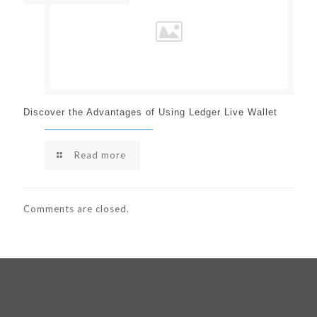
Discover the Advantages of Using Ledger Live Wallet
Read more
Comments are closed.