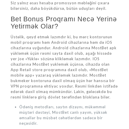
Siz yalnız əsas hesaba promosyon məbləğini çıxara
bilərsiniz, daha böyükdürsə, bütün uduşları deyil.
Bet Bonus Proqramı Necə Yerinə
Yetirmək Olar?
Üstəlik, qeyd etmək lazımdır ki, bu mərc kontorunun
mobil proqramı həm Android cihazlarına həm də iOS
cihazlarına uyğundur. Android cihazlarına MostBet apk
yükləmək üçün rəsmi sayta daxil olub, aşağı hissədə
yer joe «Yüklə» sözünə klikləmək lazımdır. IOS
cihazlarına MostBet yuklemək üçünsə, cihazda olan
App Retail store proqramına daxil olub, «MostBet
mobile app» yazaraq yükləmək lazımdır. MostBet
bukmeker kontoruna daxil olmaq üçün hər hansısa bir
VPN proqramına ehtiyac yoxdur. Rəsmi linkdən istifadə
edərək daxil olmaq mümkündür. Lakin, gələcəkdə bu
rəsmi linklərə giriş dövlət tərəfindən bloklana bilər.
Ödəniş metodları, saytın dizaynı, mükəmməl
müştəri dəstəyi, MostBet canlı yayım, yüksək
əmsallar bu müsbət cəhətlərdən sadəcə bir
neçəsidir.