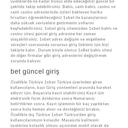
üyeliklerde ne kadar bonus elde edeceğinizi güncel bir
şekilde takip edebilirsiniz. Bahis, canlı bahis, casino ve
canlı casino adreslerinde sizleri bekleyen harika
fırsatları öğrenebileceğiniz 1xbet ile kazançlarınızı
daha yüksek seviyelere getirmenin yollarını
keşfedebilirsiniz. 1xbet giriş sitemizden 1xbet bahis ve
casino sitesi güncel giriş adresine her zaman
ulaşabilirsiniz. 1xbet adres değişim ve engelleme
süreçleri sonrasında sorunsuz giriş linkimiz için bizi
takipte kalın . Durum böyle olunca 1xBet bahis sitesi
de diğer firmalar gibi giriş adreslerini değiştirmek
zorunda kalıyor.
bet güncel giriş
Özellikle Türkiye 1xbet Türkiye üzerinden giren
kullanıcıların, bazı Giriş yöntemleri arasında hareket
ediyor için. Başarıyla kayıt olabilirsiniz Kayıt için
elektronik form doldurma sonra Numaranızı
belirttikten sonra. Kayıt işleminin bir kaç yaptıktan
sonra hızla hemen alınır ve desteğimizi bırakın.
Özellikle dış Türkiye 1xbet Türkiye’den giriş
kullanıcılarımızın kolaydır. Masaüstü kalitesini
üyelerine kolaylık olması açısından mobil olarak da