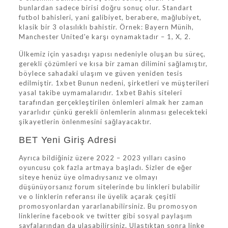
bunlardan sadece birisi doğru sonuç olur. Standart
futbol bahisleri, yani galibiyet, berabere, mağlubiyet,
klasik bir 3 olasılıklı bahistir. Örnek: Bayern Münih,
Manchester United'e karşı oynamaktadır – 1, X, 2.
Ülkemiz için yasadışı yapısı nedeniyle oluşan bu süreç,
gerekli çözümleri ve kısa bir zaman dilimini sağlamıştır,
böylece sahadaki ulaşım ve güven yeniden tesis
edilmiştir. 1xbet Bunun nedeni, şirketleri ve müşterileri
yasal takibe uymamalarıdır. 1xbet Bahis siteleri
tarafından gerçekleştirilen önlemleri almak her zaman
yararlıdır çünkü gerekli önlemlerin alınması gelecekteki
şikayetlerin önlenmesini sağlayacaktır.
BET Yeni Giriş Adresi
Ayrıca bildiğiniz üzere 2022 – 2023 yılları casino
oyuncusu çok fazla artmaya başladı. Sizler de eğer
siteye henüz üye olmadıysanız ve olmayı
düşünüyorsanız forum sitelerinde bu linkleri bulabilir
ve o linklerin referansı ile üyelik açarak çeşitli
promosyonlardan yararlanabilirsiniz. Bu promosyon
linklerine facebook ve twitter gibi sosyal paylaşım
sayfalarından da ulaşabilirsiniz. Ulaştıktan sonra linke