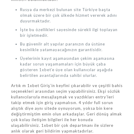
Rusya da merkezi bulunan site Türkiye başta
olmak üzere bir çok ülkede hizmet vererek adını
duyurmaktadır.
İşte bu özellikleri sayesinde sürekli ilgi toplayan
bir işletmedir.
Bu güvenilr alt yapılar paranızın da üstüne
kesinlikle yatamayacağınızın garantisidir.
Üyelerinin kayıt aşamasından çekim aşamasına
kadar sorun yaşamamaları için büyük çaba
gösteren 1xbet’e üye olan kullanıcılar aşağıda
belirtilen avantajlarında sahibi olurlar.
Artık m 1xbet Giriş’in keyfini çıkarabilir ve çeşitli bahis
seçenekleri arasından seçim yapabilirsiniz. Ekşi sözlük
kullanıcılarıyla mesajlaşmak ve yazdıkları entry’leri
takip etmek için giriş yapmalısın. 4 yıldır full sorun
alıştık diye aynı sitede oynuyorum, yoksa bin kere
değiştirmiştim emin olun arkadaşlar. Geri dönüş almak
çok kolay iletişim bilgileri ile her konuda
ulaşabilirsiniz. 1xbet bir çok departmanı ile sizlere
anlık olarak geri bildirim yapmaktadırlar.