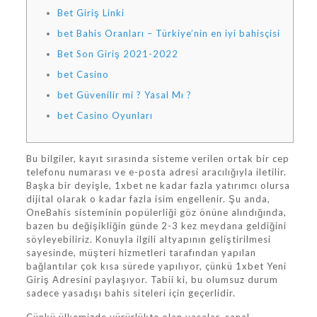
Bet Giriş Linki
bet Bahis Oranları – Türkiye’nin en iyi bahisçisi
Bet Son Giriş 2021-2022
bet Casino
bet Güvenilir mi ? Yasal Mı ?
bet Casino Oyunları
Bu bilgiler, kayıt sırasında sisteme verilen ortak bir cep
telefonu numarası ve e-posta adresi aracılığıyla iletilir.
Başka bir deyişle, 1xbet ne kadar fazla yatırımcı olursa
dijital olarak o kadar fazla isim engellenir. Şu anda,
OneBahis sisteminin popülerliği göz önüne alındığında,
bazen bu değişikliğin günde 2-3 kez meydana geldiğini
söyleyebiliriz. Konuyla ilgili altyapının geliştirilmesi
sayesinde, müşteri hizmetleri tarafından yapılan
bağlantılar çok kısa sürede yapılıyor, çünkü 1xbet Yeni
Giriş Adresini paylaşıyor. Tabii ki, bu olumsuz durum
sadece yasadışı bahis siteleri için geçerlidir.