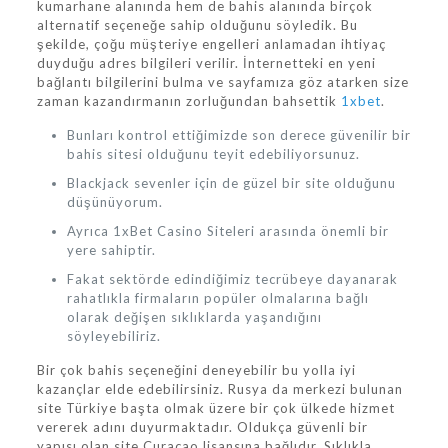
kumarhane alanında hem de bahis alanında birçok
alternatif seçeneğe sahip olduğunu söyledik. Bu
şekilde, çoğu müşteriye engelleri anlamadan ihtiyaç
duyduğu adres bilgileri verilir. İnternetteki en yeni
bağlantı bilgilerini bulma ve sayfamıza göz atarken size
zaman kazandırmanın zorluğundan bahsettik
1xbet
.
Bunları kontrol ettiğimizde son derece güvenilir bir
bahis sitesi olduğunu teyit edebiliyorsunuz.
Blackjack sevenler için de güzel bir site olduğunu
düşünüyorum.
Ayrıca 1xBet Casino Siteleri arasında önemli bir
yere sahiptir.
Fakat sektörde edindiğimiz tecrübeye dayanarak
rahatlıkla firmaların popüler olmalarına bağlı
olarak değişen sıklıklarda yaşandığını
söyleyebiliriz.
Bir çok bahis seçeneğini deneyebilir bu yolla iyi
kazançlar elde edebilirsiniz. Rusya da merkezi bulunan
site Türkiye başta olmak üzere bir çok ülkede hizmet
vererek adını duyurmaktadır. Oldukça güvenli bir
yapısı olan site Curacao lisansına bağlıdır. Sıklıkla