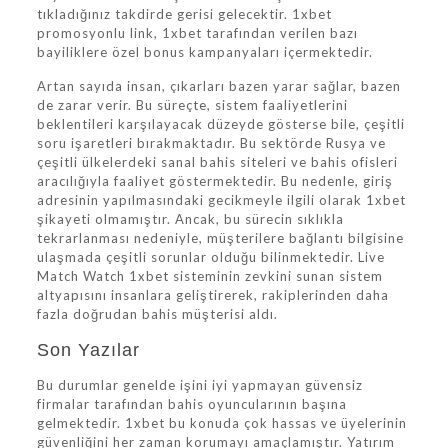
tıkladığınız takdirde gerisi gelecektir. 1xbet
promosyonlu link, 1xbet tarafından verilen bazı
bayiliklere özel bonus kampanyaları içermektedir.
Artan sayıda insan, çıkarları bazen yarar sağlar, bazen
de zarar verir. Bu süreçte, sistem faaliyetlerini
beklentileri karşılayacak düzeyde gösterse bile, çeşitli
soru işaretleri bırakmaktadır. Bu sektörde Rusya ve
çeşitli ülkelerdeki sanal bahis siteleri ve bahis ofisleri
aracılığıyla faaliyet göstermektedir. Bu nedenle, giriş
adresinin yapılmasındaki gecikmeyle ilgili olarak 1xbet
şikayeti olmamıştır. Ancak, bu sürecin sıklıkla
tekrarlanması nedeniyle, müşterilere bağlantı bilgisine
ulaşmada çeşitli sorunlar olduğu bilinmektedir. Live
Match Watch 1xbet sisteminin zevkini sunan sistem
altyapısını insanlara geliştirerek, rakiplerinden daha
fazla doğrudan bahis müşterisi aldı.
Son Yazılar
Bu durumlar genelde işini iyi yapmayan güvensiz
firmalar tarafından bahis oyuncularının başına
gelmektedir. 1xbet bu konuda çok hassas ve üyelerinin
güvenliğini her zaman korumayı amaçlamıştır. Yatırım