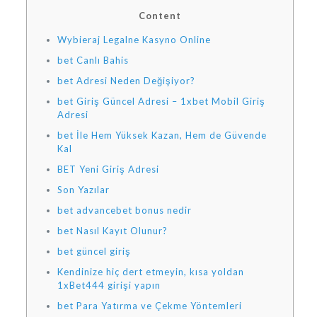
Content
Wybieraj Legalne Kasyno Online
bet Canlı Bahis
bet Adresi Neden Değişiyor?
bet Giriş Güncel Adresi – 1xbet Mobil Giriş
Adresi
bet İle Hem Yüksek Kazan, Hem de Güvende
Kal
BET Yeni Giriş Adresi
Son Yazılar
bet advancebet bonus nedir
bet Nasıl Kayıt Olunur?
bet güncel giriş
Kendinize hiç dert etmeyin, kısa yoldan
1xBet444 girişi yapın
bet Para Yatırma ve Çekme Yöntemleri