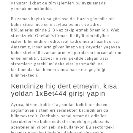
yansıtan 1xbet de tüm işlemleri bu uygulamada
yapmak mümkündür.
Bu zaman kaybı kısa görünse de, bazen güvenilir bir
bahis sitesi inceleme sayfası bulmak ve adres
bölümlerini günde 2-3 kez takip etmek önemlidir. Web
sitemizdeki OneBahis firması ile ilgili tüm bilgileri
sizleri bilgilendiren editoryal kadromuzla hazırlıyoruz.
Amacımız, insanların güvenilmez ve şikayetler yaşayan
bahis siteleri ile zamanlarını ve paralarını harcamalarını
engellemektir. 1xbet ile aynı şekilde çalışan bazı
sistemlerin gerekli müdahaleleri yapmadığı ve
kısıtlamalardan hemen sonra harekete geçildiği
bilinmektedir.
Kendinize hiç dert etmeyin, kısa
yoldan 1xBet444 girişi yapın
Ayrıca, hizmet kalitesi açısından belirli bir düzen
sağlamayan sistemleri seçmekten kaçındıkları da
bilinmektedir. Onebahis, sanal ortamda edinilen
tecrübeleri ve bahis endüstrisindeki gerçek bahis
acentelerini iyi bir şekilde kullanıyor. Bu sektördeki
insanların beklentilerinin iyi bir analizine sahip