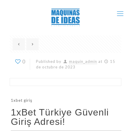
0
Published by
maquin_admin
at
15
de octubre de 2023
1xbet giriş
1xBet Türkiye Güvenli
Giriş Adresi!