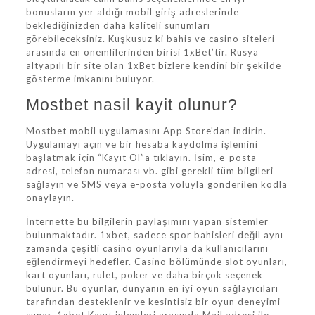
bonusların yer aldığı mobil giriş adreslerinde
beklediğinizden daha kaliteli sunumları
görebileceksiniz. Kuşkusuz ki bahis ve casino siteleri
arasında en önemlilerinden birisi 1xBet’tir. Rusya
altyapılı bir site olan 1xBet bizlere kendini bir şekilde
gösterme imkanını buluyor.
Mostbet nasil kayit olunur?
Mostbet mobil uygulamasını App Store'dan indirin.
Uygulamayı açın ve bir hesaba kaydolma işlemini
başlatmak için “Kayıt Ol”a tıklayın. İsim, e-posta
adresi, telefon numarası vb. gibi gerekli tüm bilgileri
sağlayın ve SMS veya e-posta yoluyla gönderilen kodla
onaylayın.
İnternette bu bilgilerin paylaşımını yapan sistemler
bulunmaktadır. 1xbet, sadece spor bahisleri değil aynı
zamanda çeşitli casino oyunlarıyla da kullanıcılarını
eğlendirmeyi hedefler. Casino bölümünde slot oyunları,
kart oyunları, rulet, poker ve daha birçok seçenek
bulunur. Bu oyunlar, dünyanın en iyi oyun sağlayıcıları
tarafından desteklenir ve kesintisiz bir oyun deneyimi